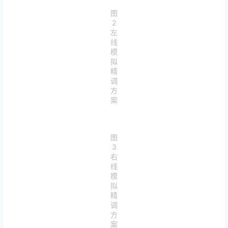
图
2
左
线
模
拟
精
调
方
案
图
3
右
线
模
拟
精
调
方
案