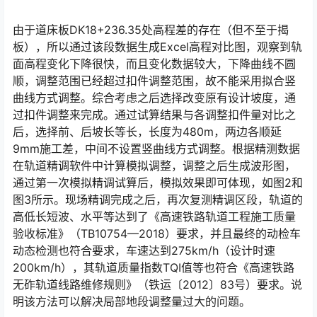
由于道床板DK18+236.35处高程差的存在（但不至于揭
板），所以通过该段数据生成Excel高程对比图，观察到轨
面高程变化下降很快，而且变化数据较大，下降曲线不圆
顺，调整范围已经超过扣件调整范围，故不能采用拟合竖
曲线方式调整。综合考虑之后选择改变原有设计坡度，通
过扣件调整来完成。通过试算结果与各调整扣件量对比之
后，选择前、后坡长等长，长度为480m，两边各顺延
9mm施工差，中间不设置竖曲线方式调整。根据精测数据
在轨道精调软件中计算模拟调整，调整之后生成波形图，
通过第一次模拟精调试算后，模拟效果即可体现，如图2和
图3所示。现场精调完成之后，再次复测精调区段，轨道的
高低长短波、水平等达到了《高速铁路轨道工程施工质量
验收标准》（TB10754—2018）要求，并且最终的动检车
动态检测也符合要求，车速达到275km/h（设计时速
200km/h），其轨道质量指数TQI值等也符合《高速铁路
无砟轨道线路维修规则》（铁运〔2012〕83号）要求。说
明该方法可以解决局部地段调整量过大的问题。󠅅󠅃󠄵󠅂󠄪󠇖󠆨󠆨󠇕󠆞󠆒󠅬󠇘󠆭󠆘󠇙󠆝󠅵󠇗󠆭󠆁󠄐󠇗󠅹󠅸󠇖󠆍󠅳󠇖󠅹󠅰󠇖󠆌󠅹