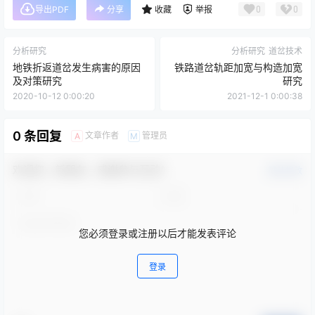
0
0
导出PDF
分享
收藏
举报
分析研究
分析研究
道岔技术
地铁折返道岔发生病害的原因
铁路道岔轨距加宽与构造加宽
及对策研究
研究
2020-10-12 0:00:20
2021-12-1 0:00:38
0 条回复
文章作者
管理员
A
M
欢迎您，新朋友，感谢参与互动！
确认修改
您必须登录或注册以后才能发表评论
登录