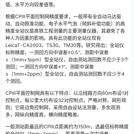
值、水平方向较差值等。󠅅󠅃󠄵󠅂󠄪󠇖󠆨󠆨󠇕󠆞󠆒󠅬󠇘󠆭󠆘󠇙󠆝󠅵󠇗󠆭󠆁󠄐󠇗󠅹󠅸󠇖󠆍󠅳󠇖󠅹󠅰󠇖󠆌󠅹
根据CPⅢ平面控制网精度要求，一般带有全自动马达驱
动、自动照准功能、电子水平气泡（倾斜补偿功能）的高
精度全站仪是高铁工程测量的主要测量仪器，其避免了各
种人为因素的影响。具有此功能的全站仪现有
LeicaT⁃CA2003、TS30、TM30等。研究得出：全站仪
标称精度，一测回方向中误差±0.5″、测距中误差
±（1mm+1ppm）型全站仪，自由测站测回数不应少于3个
测回；一测回方向中误差±1″、测距中误差
±（1mm+2ppm）型全站仪，自由测站测回数不应少于4
个测回。󠅅󠅃󠄵󠅂󠄪󠇖󠆨󠆨󠇕󠆞󠆒󠅬󠇘󠆭󠆘󠇙󠆝󠅵󠇗󠆭󠆁󠄐󠇗󠅹󠅸󠇖󠆍󠅳󠇖󠅹󠅰󠇖󠆌󠅹
CPⅢ平面控制网具有以下特点：以沿线路方向60m布设1对
控制点，每公里大约布设32对控制点，严格对称、网形规
则；它是边角控制网，采用自由设站法测量，多余观测
多，网纵向精度高，横向精度略差。󠅅󠅃󠄵󠅂󠄪󠇖󠆨󠆨󠇕󠆞󠆒󠅬󠇘󠆭󠆘󠇙󠆝󠅵󠇗󠆭󠆁󠄐󠇗󠅹󠅸󠇖󠆍󠅳󠇖󠅹󠅰󠇖󠆌󠅹
一般测站距最远的CPⅢ点距离约为150m，选最低标称精度
的全站仪（1mm+2ppm），距离测量一次中误差：