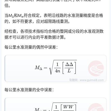
倍。
当
M
和
M
符合规定，表明沿线路的水准测量精度是合格
Δ
w
的，如不符要求，应对超限路线重测。
经检查，各项技术指标均合格的整网或分段的水准观测数
据才可以进行内业的平差数据计算。
每公里水准测量的偶然中误差：
M
Δ
=
1
4
n
[
Δ
Δ
L
]
每公里水准测量的全中误差：
M
w
=
1
N
[
W
W
L
]