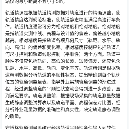
站仪的最小距离不宜小于5m。󠅅󠅃󠄵󠅂󠄪󠇖󠆨󠆨󠇕󠆞󠆒󠅬󠇘󠆭󠆘󠇙󠆝󠅵󠇗󠆭󠆁󠄐󠇗󠅹󠅸󠇖󠆍󠅳󠇖󠅹󠅰󠇖󠆌󠅹
轨道精调是根据轨道精测数据对轨道进行的精确调整，使
轨道精度达到规范标准，使轨道静态精度满足高速行车条
件。轨道精度通常可分为相对精度和绝对精度。绝对精度
是指轨道实测中线、高程与设计值的偏差，偏差越小精度
越高。相对精度是指轨道各项几何尺寸（轨距、水平、轨
向、高低）的偏差和变化率。相对精度控制应包括轨道几
何尺寸控制和轨道线形控制（平顺性）两个方面。轨道平
顺性不仅应包括轨向、高低的长波、短波偏差，还应包含
轨距、水平、高低、轨向、变化率等。轨道精调是根据轨
道精测数据分析轨道的平顺性状态，提出精确到每个轨枕
位置的轨道调整量表，指导外业实施轨道调整的渐进过
程，经过调整轨道的平顺性状态就会得到进一步改善，直
到满足要求。轨道调整前，根据现场采集的轨道测量数据
生成静态调整试算表以及轨道平面、高程偏差对比图，经
分析外业测量数据的准确性和真实性，决定轨道静态调整
的质量。󠅅󠅃󠄵󠅂󠄪󠇖󠆨󠆨󠇕󠆞󠆒󠅬󠇘󠆭󠆘󠇙󠆝󠅵󠇗󠆭󠆁󠄐󠇗󠅹󠅸󠇖󠆍󠅳󠇖󠅹󠅰󠇖󠆌󠅹
安博格轨道测量系统已经将轨道平顺性条件输入到软件