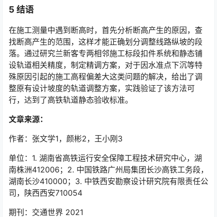
5
结语
在施工测量中遇到断高时，首先分析断高产生的原因，查
找断高产生的范围，这样才能正确划分调整线路纵坡的段
落。通过研究兰新客专两相邻施工标段扣件系统和静态铺
设轨道相关精度，制定精调方案，对于因水准点下沉等特
殊原因引起的施工高程偏差大这类问题的解决，给出了调
整原有设计坡度的轨道调整方案，实践验证了该方法可
行，达到了高铁轨道静态验收标准。󠅅󠅃󠄵󠅂󠄪󠇖󠆨󠆨󠇕󠆞󠆒󠅬󠇘󠆭󠆘󠇙󠆝󠅵󠇗󠆭󠆁󠄐󠇗󠅹󠅸󠇖󠆍󠅳󠇖󠅹󠅰󠇖󠆌󠅹
文章来源：
作者：张文学1，颜彬2，王小刚3
单位：1. 湖南省高铁运行安全保障工程技术研究中心，湖
南株洲412006；2. 中国铁路广州局集团长沙高铁工务段，
湖南长沙410000；3. 中铁西安勘察设计研究院有限责任公
司，陕西西安710054󠅅󠅃󠄵󠅂󠄪󠇖󠆨󠆨󠇕󠆞󠆒󠅬󠇘󠆭󠆘󠇙󠆝󠅵󠇗󠆭󠆁󠄐󠇗󠅹󠅸󠇖󠆍󠅳󠇖󠅹󠅰󠇖󠆌󠅹
期刊：交通世界 2021