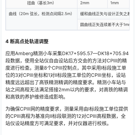
扭曲（基长3m）
2mm
1mm
曲线（20m 弦长，检测点间隔2.5m）
缓和曲线正矢与设计正矢之差不大
圆曲线正矢连续差不大于1mm
4
断高点处轨道调整
应用Amberg精测小车采集DK17+595.57—DK18+705.94
段数据，使用全站仪自由设站后方交会的方法对CPⅢ的精
度进行检查。测量8个CPⅢ控制点，其中采用Ⅰ标段施工单
位的3对CPⅢ坐标和1对Ⅱ标段施工单位的CPⅢ坐标，设站
精度远远超出了高铁精测精调的精度要求。精测小车站与
站之间高程无法满足搭接2mm以内的要求，对高铁的精调
和高铁的养护维修造成影响。󠅅󠅃󠄵󠅂󠄪󠇖󠆨󠆨󠇕󠆞󠆒󠅬󠇘󠆭󠆘󠇙󠆝󠅵󠇗󠆭󠆁󠄐󠇗󠅹󠅸󠇖󠆍󠅳󠇖󠅹󠅰󠇖󠆌󠅹
为确保CPⅢ网的精度要求，测量采用由Ⅰ标段施工单位提供
的CPⅢ高程为基准向Ⅱ标段联测的12对CPⅢ高程数据，全
站仪设站精度方可满足要求，并对仪器进行校核。