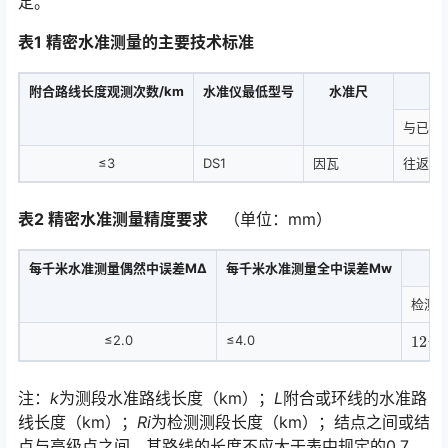
定。
表1 精密水准测量的主要技术标准
附合路线长度观测次数/km
水准仪最低型号
水准尺
与已知
≤3
DS1
因瓦
往返
表2 精密水准测量精度要求
（单位：mm）
每千米水准测量偶然中误差MΔ
每千米水准测量全中误差Mw
检测
12
R
i
≤2.0
≤4.0
注：
k
为测段水准路线长度（km）；
L
附合或环线的水准路
线长度（km）；
Ri
为检测测段长度（km）；结点之间或结
点与高级点之间，其路线的长度不应大于表中规定的0.7