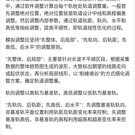
中，通过软件调整计算出每个轨枕处轨道调整量。一般首
先调整绝对位置，绝对位置就是轨道设计中线和高程偏差
调整。然后调整内部参数，通过轨道轨距、轨向、水平和
高低等指标调整，提高平顺性，即轨道线性优化的过程。󠅅󠅃󠄵󠅂󠄪󠇖󠆨󠆨󠇕󠆞󠆒󠅬󠇘󠆭󠆘󠇙󠆝󠅵󠇗󠆭󠆁󠄐󠇗󠅹󠅸󠇖󠆍󠅳󠇖󠅹󠅰󠇖󠆌󠅹
模拟调整应坚持“先整体、后局部”，“先轨向、后轨距；先
高低、后水平”的调整原则。
“先整体、后局部”：主要是针对长波不平顺区段，根据采集
数据的整体趋势图生成的波形，大致标出期望的线路走向
或起伏状态，再分析局部线形，以“削峰填谷”的方式细化调
整方案，确定轨道调整量。󠅅󠅃󠄵󠅂󠄪󠇖󠆨󠆨󠇕󠆞󠆒󠅬󠇘󠆭󠆘󠇙󠆝󠅵󠇗󠆭󠆁󠄐󠇗󠅹󠅸󠇖󠆍󠅳󠇖󠅹󠅰󠇖󠆌󠅹
轨向调整以高轨为基准轨，高低调整以低轨为基准轨。
“先轨向、后轨距；先高低、后水平”：先调整基准轨轨向，
非基准轨平面位置利用轨距及轨距变化率来控制；先调整
基准轨高低，非基准轨的高程利用超高和超高变化率来控
制。