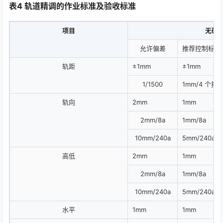
表4 轨道精调的作业标准及验收标准
项目
无砟
允许偏差
推荐控制标准
轨距
±1mm
±1mm
1/1500
1mm/4 个扣
轨向
2mm
1mm
2mm/8a
1mm/8a
10mm/240a
5mm/240a
高低
2mm
1mm
2mm/8a
1mm/8a
10mm/240a
5mm/240a
水平
1mm
1mm