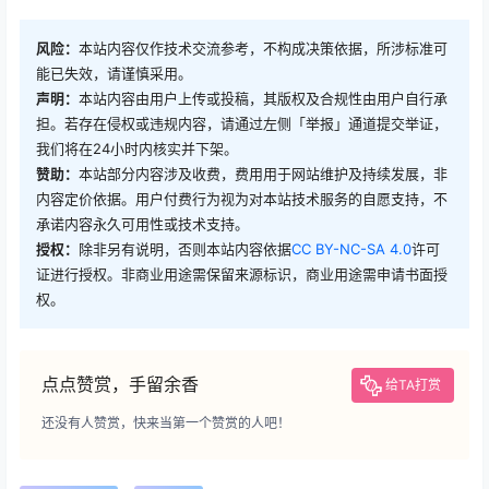
风险：
本站内容仅作技术交流参考，不构成决策依据，所涉标准可
能已失效，请谨慎采用。
声明：
本站内容由用户上传或投稿，其版权及合规性由用户自行承
担。若存在侵权或违规内容，请通过左侧「举报」通道提交举证，
我们将在24小时内核实并下架。
赞助：
本站部分内容涉及收费，费用用于网站维护及持续发展，非
内容定价依据。用户付费行为视为对本站技术服务的自愿支持，不
承诺内容永久可用性或技术支持。
授权：
除非另有说明，否则本站内容依据
CC BY-NC-SA 4.0
许可
证进行授权。非商业用途需保留来源标识，商业用途需申请书面授
权。
点点赞赏，手留余香
给TA打赏
还没有人赞赏，快来当第一个赞赏的人吧！