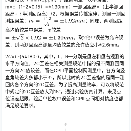
m=±（1+2×0.15）=±1.30mm；一测回距离=（上半测回
距离+下半测回距离）/2，根据误差传播定律，测量一测回
m
=
±
1.3
2
=
±
0.92
m
m
测距误差：
；同理，两测回距
离均值较差中误差：m较差
=
±
2
×
0.92
=
±
1.30
m
m
，取2倍中误差为允许误
差，则两测回距离测量均值较差的允许值应小±2.6mm。󠅅󠅃󠄵󠅂󠄪󠇖󠆨󠆨󠇕󠆞󠆒󠅬󠇘󠆭󠆘󠇙󠆝󠅵󠇗󠆭󠆁󠄐󠇗󠅹󠅸󠇖󠆍󠅳󠇖󠅹󠅰󠇖󠆌󠅹
2
C
=
L
-(
R
±180°)，其中，L、R—分别是盘左和盘右观测的
水平方向值。2C互差在相关测量规范中指的是不同测回同
一方向2C值较差，而在CPⅢ平面控制网测量中，各方向竖
直角较差大多都小于3°，所以此时的2C互差指的是同一测
回内各个方向的2C互差。为了提高测量效率，可以将规范
中规定的2C互差放大到15″，通过实验仿真计算，未见点
位误差超限，验后单位权中误差和CPⅢ点间相对精度也都
满足规范要求。󠅅󠅃󠄵󠅂󠄪󠇖󠆨󠆨󠇕󠆞󠆒󠅬󠇘󠆭󠆘󠇙󠆝󠅵󠇗󠆭󠆁󠄐󠇗󠅹󠅸󠇖󠆍󠅳󠇖󠅹󠅰󠇖󠆌󠅹
图
1