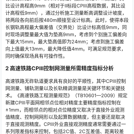
比设计高程高9mm（相对于Ⅱ标段CPⅢ高程数据，其比设
计高程低9mm），通过分析施工测量断高调整设计坡度，
将两段各向前后按480m顺接至设计标高。此时，使得本段
长钢轨高程最大偏差值（交界处）比设计标高低9mm，同
时现场调整量最大值为垫高9mm，考虑到个别施工偏差向
下最大15mm，最大垫高值即为24mm；考虑到施工偏差
向上值最大13mm，最大降低值4mm。可满足规范要求，
同时确保现场具有可操作性。󠅅󠅃󠄵󠅂󠄪󠇖󠆨󠆨󠇕󠆞󠆒󠅬󠇘󠆭󠆘󠇙󠆝󠅵󠇗󠆭󠆁󠄐󠇗󠅹󠅸󠇖󠆍󠅳󠇖󠅹󠅰󠇖󠆌󠅹
2
高速铁路
CP
Ⅲ
控制网测量所需精度指标分析
高速铁路无砟轨道要求具有良好的平顺性，其中CPⅢ控制
网测量、铺轨测量以及长轨精调测量是关键环节和关键技
术。《高速铁路工程测量规范》（TB10601—2009）规定
新建CPⅢ平面网相邻点位相对精度主要精度指标控制在
±1mm，而相邻点的相对点位精度又取决于直接外业观测
值精度、控制网网形以及起算数据精度，但主要还是取决
于直接观测精度。CPⅢ外业直接观测精度通常需要通过一
系列限差指标来控制，包括2C值、2C互差值、距离较差