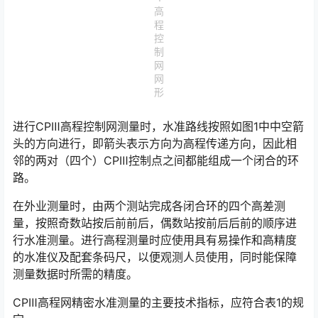
高
程
控
制
网
网
形
进行CPⅢ高程控制网测量时，水准路线按照如图1中中空箭
头的方向进行，即箭头表示方向为高程传递方向，因此相
邻的两对（四个）CPⅢ控制点之间都能组成一个闭合的环
路。󠅅󠅃󠄵󠅂󠄪󠇖󠆨󠆨󠇕󠆞󠆒󠅬󠇘󠆭󠆘󠇙󠆝󠅵󠇗󠆭󠆁󠄐󠇗󠅹󠅸󠇖󠆍󠅳󠇖󠅹󠅰󠇖󠆌󠅹
在外业测量时，由两个测站完成各闭合环的四个高差测
量，按照奇数站按后前前后，偶数站按前后后前的顺序进
行水准测量。进行高程测量时应使用具有易操作和高精度
的水准仪及配套条码尺，以便观测人员使用，同时能保障
测量数据时所需的精度。󠅅󠅃󠄵󠅂󠄪󠇖󠆨󠆨󠇕󠆞󠆒󠅬󠇘󠆭󠆘󠇙󠆝󠅵󠇗󠆭󠆁󠄐󠇗󠅹󠅸󠇖󠆍󠅳󠇖󠅹󠅰󠇖󠆌󠅹
CPⅢ高程网精密水准测量的主要技术指标，应符合表1的规