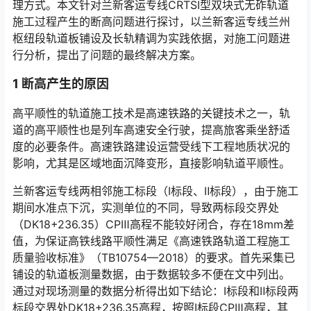
理方式。本文针对兰新客运专线CRTSⅠ型双块式无砟轨道
施工过程产生的断高问题进行探讨，以兰新客运专线兰州
枢纽段轨道板铺设及长轨精调为实践依据，对施工问题进
行分析，提出了问题的最终解决方案。󠅅󠅃󠄵󠅂󠄪󠇖󠆨󠆨󠇕󠆞󠆒󠅬󠇘󠆭󠆘󠇙󠆝󠅵󠇗󠆭󠆁󠄐󠇗󠅹󠅸󠇖󠆍󠅳󠇖󠅹󠅰󠇖󠆌󠅹
1
断高产生的原因
高平顺性的轨道施工技术是高速铁路的关键技术之一，轨
道的高平顺性也是列车高速安全行驶，提高旅客乘坐舒适
度的必要条件。高速铁路建设运营受线下工程地质状况的
影响，尤其是区域地面沉降变形，直接影响轨道平顺性。󠅅󠅃󠄵󠅂󠄪󠇖󠆨󠆨󠇕󠆞󠆒󠅬󠇘󠆭󠆘󠇙󠆝󠅵󠇗󠆭󠆁󠄐󠇗󠅹󠅸󠇖󠆍󠅳󠇖󠅹󠅰󠇖󠆌󠅹
兰新客运专线两相邻施工标段（Ⅰ标段、Ⅱ标段），由于施工
期间水准点下沉，实测单位的不同，导致两标段交界处
（DK18+236.35）CPⅢ高程不能较好闭合，存在18mm差
值，为保证高铁线路平顺性满足《高速铁路轨道工程施工
质量验收标准》（TB10754—2018）的要求。首先采集已
铺设的轨道板测量数据，由于数据较多不便在文中列出。
通过对现场测量的数据分析得出如下结论：Ⅰ标段和Ⅱ标段两
标段交界处DK18+236.35高程，按照Ⅰ标段CPⅢ高程，其