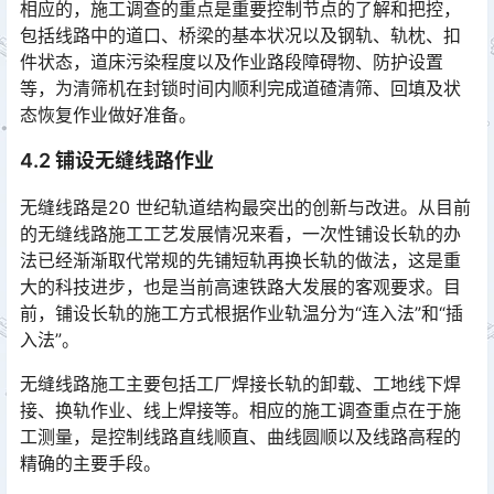
相应的，施工调查的重点是重要控制节点的了解和把控，
包括线路中的道口、桥梁的基本状况以及钢轨、轨枕、扣
件状态，道床污染程度以及作业路段障碍物、防护设置
等，为清筛机在封锁时间内顺利完成道碴清筛、回填及状
态恢复作业做好准备。󠅅󠅃󠄵󠅂󠄪󠇖󠆨󠆨󠇕󠆞󠆒󠅬󠇘󠆭󠆘󠇙󠆝󠅵󠇗󠆭󠆁󠄐󠇗󠅹󠅸󠇖󠆍󠅳󠇖󠅹󠅰󠇖󠆌󠅹
4.2 铺设无缝线路作业
无缝线路是20 世纪轨道结构最突出的创新与改进。从目前
的无缝线路施工工艺发展情况来看，一次性铺设长轨的办
法已经渐渐取代常规的先铺短轨再换长轨的做法，这是重
大的科技进步，也是当前高速铁路大发展的客观要求。目
前，铺设长轨的施工方式根据作业轨温分为“连入法”和“插
入法”。󠅅󠅃󠄵󠅂󠄪󠇖󠆨󠆨󠇕󠆞󠆒󠅬󠇘󠆭󠆘󠇙󠆝󠅵󠇗󠆭󠆁󠄐󠇗󠅹󠅸󠇖󠆍󠅳󠇖󠅹󠅰󠇖󠆌󠅹
无缝线路施工主要包括工厂焊接长轨的卸载、工地线下焊
接、换轨作业、线上焊接等。相应的施工调查重点在于施
工测量，是控制线路直线顺直、曲线圆顺以及线路高程的
精确的主要手段。󠅅󠅃󠄵󠅂󠄪󠇖󠆨󠆨󠇕󠆞󠆒󠅬󠇘󠆭󠆘󠇙󠆝󠅵󠇗󠆭󠆁󠄐󠇗󠅹󠅸󠇖󠆍󠅳󠇖󠅹󠅰󠇖󠆌󠅹