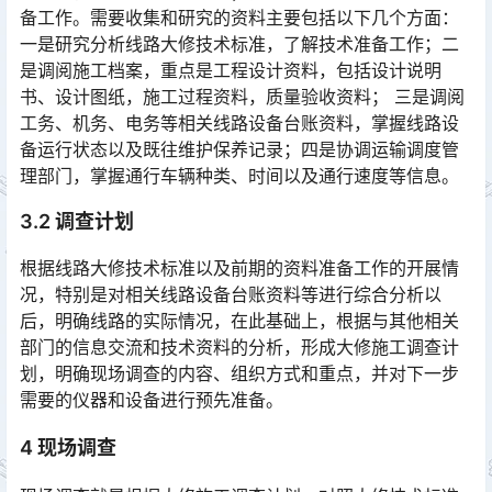
备工作。需要收集和研究的资料主要包括以下几个方面：
一是研究分析线路大修技术标准，了解技术准备工作；二
是调阅施工档案，重点是工程设计资料，包括设计说明
书、设计图纸，施工过程资料，质量验收资料； 三是调阅
工务、机务、电务等相关线路设备台账资料，掌握线路设
备运行状态以及既往维护保养记录；四是协调运输调度管
理部门，掌握通行车辆种类、时间以及通行速度等信息。󠅅󠅃󠄵󠅂󠄪󠇖󠆨󠆨󠇕󠆞󠆒󠅬󠇘󠆭󠆘󠇙󠆝󠅵󠇗󠆭󠆁󠄐󠇗󠅹󠅸󠇖󠆍󠅳󠇖󠅹󠅰󠇖󠆌󠅹
3.2 调查计划
根据线路大修技术标准以及前期的资料准备工作的开展情
况，特别是对相关线路设备台账资料等进行综合分析以
后，明确线路的实际情况，在此基础上，根据与其他相关
部门的信息交流和技术资料的分析，形成大修施工调查计
划，明确现场调查的内容、组织方式和重点，并对下一步
需要的仪器和设备进行预先准备。󠅅󠅃󠄵󠅂󠄪󠇖󠆨󠆨󠇕󠆞󠆒󠅬󠇘󠆭󠆘󠇙󠆝󠅵󠇗󠆭󠆁󠄐󠇗󠅹󠅸󠇖󠆍󠅳󠇖󠅹󠅰󠇖󠆌󠅹
4 现场调查