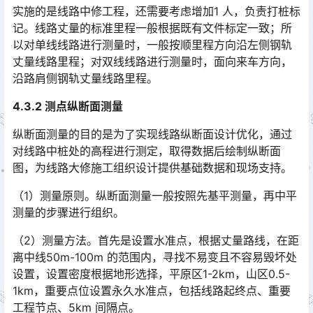
实施的是线路中修工程，还需要考虑增加1 人，负责打桩标
记。线路丈量的标准里程一般根据既有文件标定一致；所
以对单线线路进行测量时，一般按顺里程方向沿左侧钢轨
丈量线路里程；对双线线路进行测量时，面向来车方向，
沿路肩侧钢轨丈量线路里程。󠅅󠅃󠄵󠅂󠄪󠇖󠆨󠆨󠇕󠆞󠆒󠅬󠇘󠆭󠆘󠇙󠆝󠅵󠇗󠆭󠆁󠄐󠇗󠅹󠅸󠇖󠆍󠅳󠇖󠅹󠅰󠇖󠆌󠅹
4.3.2 测点纵断面测量
纵断面测量的目的是为了实现线路纵断面设计优化，通过
对线路中桩处的高程进行测定，取得数据后绘制纵断面
图，为线路大修施工组织设计提供基础数据和现场支持。
（1）测量原则。纵断面测量一般按照先基平测量，再中平
测量的步骤进行组织。
（2）测量方法。首先是设置水准点，根据丈量路线，在距
离中线50m-100m 的范围内，寻找不易变且不容易毁坏处
设置，设置密度根据地形选择，平原区1-2km，山区0.5-
1km，重要点位设置永久水准点，包括线路起终点、重要
工程节点、5km 间隔点。󠅅󠅃󠄵󠅂󠄪󠇖󠆨󠆨󠇕󠆞󠆒󠅬󠇘󠆭󠆘󠇙󠆝󠅵󠇗󠆭󠆁󠄐󠇗󠅹󠅸󠇖󠆍󠅳󠇖󠅹󠅰󠇖󠆌󠅹