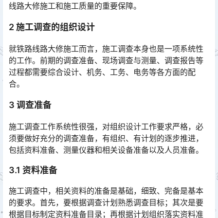
线路大修施工和施工质量的重要保障。󠅅󠅃󠄵󠅂󠄪󠇖󠆨󠆨󠇕󠆞󠆒󠅬󠇘󠆭󠆘󠇙󠆝󠅵󠇗󠆭󠆁󠄐󠇗󠅹󠅸󠇖󠆍󠅳󠇖󠅹󠅰󠇖󠆌󠅹
2 施工调查的组织设计
就铁路线路大修施工而言，施工调查本身也是一项系统性
的工作。前期的调查准备、现场调查与测量、调查报告等
过程都需要综合设计、机务、工务、电务等各方面的配
合。
3 调查准备
施工调查工作系统性很强，对组织设计工作要求严格，必
须要做好充分的调查准备，有组织、有计划的逐步推进，
包括资料准备、测量仪器和相关设备准备以及人员准备。
3.1 资料准备
施工调查中，相关资料的准备是基础，细致、完备是基本
的要求。首先，要根据调查计划熟悉调查目标；其次是要
根据目标制定资料准备目录；再根据计划组织落实资料准