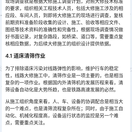
现场调查就是根据大修施工调查计划，对照大修技术标准
的要求，组织相关工程技术人员，包括大修施工涉及的相
应段、车间人员，到即将大修施工的现场进行调查，复核
前期资料准备阶段收集的设计、施工、验收等相应文件、
图纸等技术资料的准确性和完备性，根据现场调查情况做
好书面记录，对复杂路段，如桥梁、道口等，需要重点复
核相应数据，为后续大修施工的组织设计提供依据。󠅅󠅃󠄵󠅂󠄪󠇖󠆨󠆨󠇕󠆞󠆒󠅬󠇘󠆭󠆘󠇙󠆝󠅵󠇗󠆭󠆁󠄐󠇗󠅹󠅸󠇖󠆍󠅳󠇖󠅹󠅰󠇖󠆌󠅹
4.1 道床清筛作业
为了排除道床污染对线路弹性的影响，维护行车的稳定
性，线路大修施工中，清筛作业是一项主要的，也是相当
复杂的一项作业。根据国内外清筛机的发展历程来看，清
筛设备自动化是大势所趋，也是铁路高速发展的必然。󠅅󠅃󠄵󠅂󠄪󠇖󠆨󠆨󠇕󠆞󠆒󠅬󠇘󠆭󠆘󠇙󠆝󠅵󠇗󠆭󠆁󠄐󠇗󠅹󠅸󠇖󠆍󠅳󠇖󠅹󠅰󠇖󠆌󠅹
从施工组织角度来看，人、车、设备的协调配合是相当大
的一个难点，也是清筛流程复杂所在；同时，由于施工自
动化、机械化程度高，设备运行状态的监控是另一个难
点，需要重点关注。󠅅󠅃󠄵󠅂󠄪󠇖󠆨󠆨󠇕󠆞󠆒󠅬󠇘󠆭󠆘󠇙󠆝󠅵󠇗󠆭󠆁󠄐󠇗󠅹󠅸󠇖󠆍󠅳󠇖󠅹󠅰󠇖󠆌󠅹