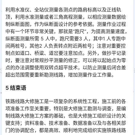
利用水准仪、全站仪测量各测点的路肩标高以及正线轨
顶，利用水准测量或者三角高程测量，以相应测量数据绘
制纵断面图，作为纵断面设计的参考依据。测量作业过程
中有一个环节非常关键，那就是“跑尺”，为提高测量速度，
纵断面测量所需 5 人中，跑尺需要3 人，其中1 人专跑中
间两桩号，其他2 人负责转点附近两桩号；注意对重要控
制点如道口、桥粱、道岔要注意加点。另外，做抄平记录
时，要注意对常规抄平测量的修正，可以将以起始点为零
点的办法调整使用双转点超平技术，以防止测量后闭合差
超出范围需要重新勘测线路，增加测量作业工作量。󠅅󠅃󠄵󠅂󠄪󠇖󠆨󠆨󠇕󠆞󠆒󠅬󠇘󠆭󠆘󠇙󠆝󠅵󠇗󠆭󠆁󠄐󠇗󠅹󠅸󠇖󠆍󠅳󠇖󠅹󠅰󠇖󠆌󠅹
5 结束语
铁路线路大修施工是一项复杂的系统性工程，施工前的各
项准备工作至关重要，特别是大修施工勘测与调查，是编
制线路大修施工方案的基础，也是大修施工组织设计的关
键支持；资料准备、技术准备、数据准备以及与各相关部
门的协调配合，都是高效、顺利地完成组织实施铁路线路