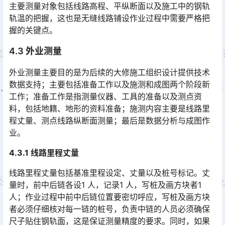
主要测量对象包括线路高程、平纵断面以及施工中的钢轨
轨温的把握，这也是无缝线路铺设作业过程中需要严格把
握的关键点。
4.3 外业测量
外业测量主要目的是为后续的大修施工组织设计提供技术
数据支持；主要包括准备工作以及施测和成图两个阶段新
工作；准备工作是指测量仪器、工具的准备以及测点资
料，包括地籍、地形的资料准备；施测内容主要是线路里
程丈量、测点线路纵断面测量；最后是数据分析与成图作
业。󠅅󠅃󠄵󠅂󠄪󠇖󠆨󠆨󠇕󠆞󠆒󠅬󠇘󠆭󠆘󠇙󠆝󠅵󠇗󠆭󠆁󠄐󠇗󠅹󠅸󠇖󠆍󠅳󠇖󠅹󠅰󠇖󠆌󠅹
4.3.1 线路里程丈量
线路里程丈量包括基准里程设定、丈量以及桩号标记。丈
量时，前中后链各设1 人，记录1 人，写桩及画方块者1
人；作业过程中前中后链位置要密切呼应，写桩及画方块
者必须仔细核对每一链的桩号，负责中链的人员必须确保
尺子贴住钢轨面，这是保证测量精度的要求。同时，如果