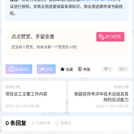
证进行授权。非商业用途需保留来源标识，商业用途需申请书面授
权。
点点赞赏，手留余香
给TA打赏
还没有人赞赏，快来当第一个赞赏的人吧！
0
0
导出PDF
分享
收藏
举报
经验心得
经验心得
项目总工主要工作内容
铁路技师考评中技术总结及答
辩的应试能力
2021-12-14 0:00:55
2022-1-20 0:00:25
0 条回复
文章作者
管理员
A
M