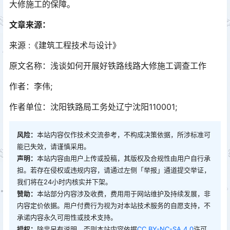
大修施工的保障。󠅅󠅃󠄵󠅂󠄪󠇖󠆨󠆨󠇕󠆞󠆒󠅬󠇘󠆭󠆘󠇙󠆝󠅵󠇗󠆭󠆁󠄐󠇗󠅹󠅸󠇖󠆍󠅳󠇖󠅹󠅰󠇖󠆌󠅹
文章来源：
来源 :《建筑工程技术与设计》
原文名称：浅谈如何开展好铁路线路大修施工调查工作
作者：李伟;
作者单位：沈阳铁路局工务处辽宁沈阳110001;
风险：
本站内容仅作技术交流参考，不构成决策依据，所涉标准可
能已失效，请谨慎采用。
声明：
本站内容由用户上传或投稿，其版权及合规性由用户自行承
担。若存在侵权或违规内容，请通过左侧「举报」通道提交举证，
我们将在24小时内核实并下架。
赞助：
本站部分内容涉及收费，费用用于网站维护及持续发展，非
内容定价依据。用户付费行为视为对本站技术服务的自愿支持，不
承诺内容永久可用性或技术支持。
授权：
除非另有说明，否则本站内容依据
CC BY-NC-SA 4.0
许可