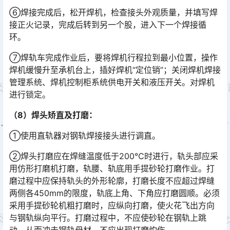
⑥焊接完成后，松开焊机，检查接头外观质量，并填写焊
接正火记录，完成后转到另一个股，进入下一个焊接循
环。
⑦焊轨车完成作业后，要将焊机行程拉到最小位置，操作
焊机缓慢升至承机台上，插好焊机“定位销”；关闭焊机焊接
管理系统、焊机控制柜系统供电开关和液压开关。对焊机
进行锁定。󠅅󠅃󠄵󠅂󠄪󠇖󠆨󠆨󠇕󠆞󠆒󠅬󠇘󠆭󠆘󠇙󠆝󠅵󠇗󠆭󠆁󠄐󠇗󠅹󠅸󠇖󠆍󠅳󠇖󠅹󠅰󠇖󠆌󠅹
（8）焊头矫直及打磨：
①使用直轨器对钢轨焊接接头进行调直。
②焊头打磨应在焊缝温度低于200℃时进行，轨头部应采
用仿形打磨机打磨，轨腰、轨底用手提砂轮打磨作业。打
磨过程中应保持轨头的外形轮廓，打磨长度不应超过焊缝
两侧各450mm的限度，轨底上角、下角应打磨圆顺。必须
采用手提砂轮机粗打磨时，应纵向打磨，使火花飞出方向
与钢轨纵向平行。打磨过程中，不应使砂轮在钢轨上跳