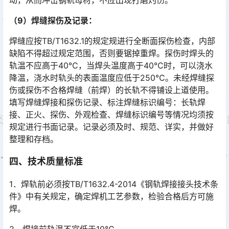
动，从而冲击钢轨母材，不应出现打磨灼伤。󠅅󠅃󠄵󠅂󠄪󠇖󠆨󠆨󠇕󠆞󠆒󠅬󠇘󠆭󠆘󠇙󠆝󠅵󠇗󠆭󠆁󠄐󠇗󠅹󠅸󠇖󠆍󠅳󠇖󠅹󠅰󠇖󠆌󠅹
（9）焊缝探伤及记录：
焊缝应按TB/T1632.1的规定规进行全断面探伤检查，内部
缺陷不得超过规定范围，否则要锯掉重焊。探伤时焊头的
轨温不应高于40℃，当焊头温度高于40℃时，可以浇水
降温，浇水时轨头的表面温度应低于250℃。未经焊缝探
伤或探伤不合格焊缝（前焊）的长轨不得铺设上道使用。
填写焊缝焊接和探伤记录、标注焊缝标识编号：长轨焊
接、正火、探伤、外观检查、焊缝标识编号等情况均须按
规定进行书面记录。记录必须及时、规范、详实，并做好
整理和存档。󠅅󠅃󠄵󠅂󠄪󠇖󠆨󠆨󠇕󠆞󠆒󠅬󠇘󠆭󠆘󠇙󠆝󠅵󠇗󠆭󠆁󠄐󠇗󠅹󠅸󠇖󠆍󠅳󠇖󠅹󠅰󠇖󠆌󠅹
四、技术质量标准
1．焊轨前必须按TB/T1632.4-2014《钢轨焊接接头技术条
件》中有关规定，确定焊机工艺参数，检验合格后方可施
焊。