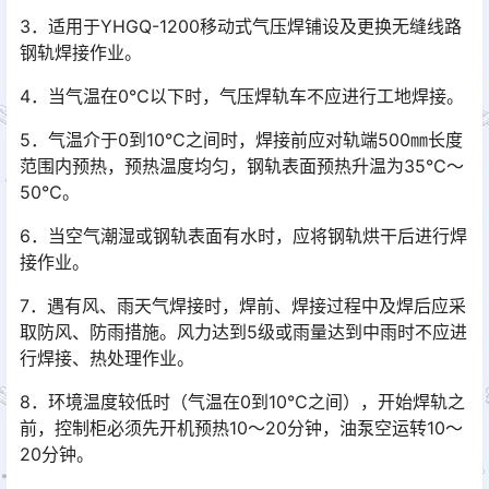
3．适用于YHGQ-1200移动式气压焊铺设及更换无缝线路
钢轨焊接作业。
4．当气温在0℃以下时，气压焊轨车不应进行工地焊接。
5．气温介于0到10℃之间时，焊接前应对轨端500㎜长度
范围内预热，预热温度均匀，钢轨表面预热升温为35℃～
50℃。
6．当空气潮湿或钢轨表面有水时，应将钢轨烘干后进行焊
接作业。
7．遇有风、雨天气焊接时，焊前、焊接过程中及焊后应采
取防风、防雨措施。风力达到5级或雨量达到中雨时不应进
行焊接、热处理作业。
8．环境温度较低时（气温在0到10℃之间），开始焊轨之
前，控制柜必须先开机预热10～20分钟，油泵空运转10～
20分钟。