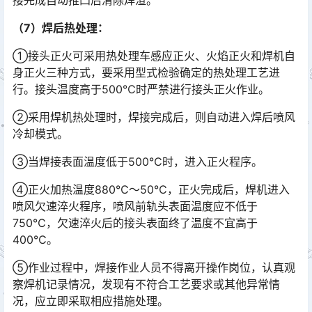
接完成自动推凸后清除焊渣。󠅅󠅃󠄵󠅂󠄪󠇖󠆨󠆨󠇕󠆞󠆒󠅬󠇘󠆭󠆘󠇙󠆝󠅵󠇗󠆭󠆁󠄐󠇗󠅹󠅸󠇖󠆍󠅳󠇖󠅹󠅰󠇖󠆌󠅹
（7）焊后热处理：
①接头正火可采用热处理车感应正火、火焰正火和焊机自
身正火三种方式，要采用型式检验确定的热处理工艺进
行。接头温度高于500℃时严禁进行接头正火作业。
②采用焊机热处理时，焊接完成后，则自动进入焊后喷风
冷却模式。
③当焊接表面温度低于500℃时，进入正火程序。
④正火加热温度880℃～50℃，正火完成后，焊机进入
喷风欠速淬火程序，喷风前轨头表面温度应不低于
750℃，欠速淬火后的接头表面终了温度不宜高于
400℃。
⑤作业过程中，焊接作业人员不得离开操作岗位，认真观
察焊机记录情况，发现有不符合工艺要求或其他异常情
况，应立即采取相应措施处理。