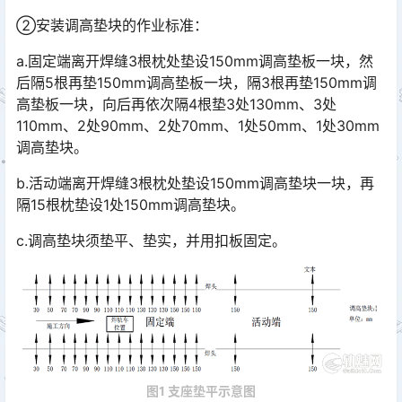
②安装调高垫块的作业标准：
a.固定端离开焊缝3根枕处垫设150mm调高垫板一块，然
后隔5根再垫150mm调高垫板一块，隔3根再垫150mm调
高垫板一块，向后再依次隔4根垫3处130mm、3处
110mm、2处90mm、2处70mm、1处50mm、1处30mm
调高垫块。󠅅󠅃󠄵󠅂󠄪󠇖󠆨󠆨󠇕󠆞󠆒󠅬󠇘󠆭󠆘󠇙󠆝󠅵󠇗󠆭󠆁󠄐󠇗󠅹󠅸󠇖󠆍󠅳󠇖󠅹󠅰󠇖󠆌󠅹
b.活动端离开焊缝3根枕处垫设150mm调高垫块一块，再
隔15根枕垫设1处150mm调高垫块。
c.调高垫块须垫平、垫实，并用扣板固定。
图1 支座垫平示意图