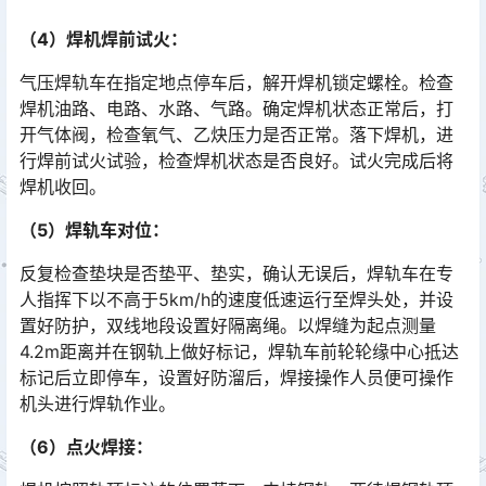
（4）焊机焊前试火：
气压焊轨车在指定地点停车后，解开焊机锁定螺栓。检查
焊机油路、电路、水路、气路。确定焊机状态正常后，打
开气体阀，检查氧气、乙炔压力是否正常。落下焊机，进
行焊前试火试验，检查焊机状态是否良好。试火完成后将
焊机收回。󠅅󠅃󠄵󠅂󠄪󠇖󠆨󠆨󠇕󠆞󠆒󠅬󠇘󠆭󠆘󠇙󠆝󠅵󠇗󠆭󠆁󠄐󠇗󠅹󠅸󠇖󠆍󠅳󠇖󠅹󠅰󠇖󠆌󠅹
（5）焊轨车对位：
反复检查垫块是否垫平、垫实，确认无误后，焊轨车在专
人指挥下以不高于5km/h的速度低速运行至焊头处，并设
置好防护，双线地段设置好隔离绳。以焊缝为起点测量
4.2m距离并在钢轨上做好标记，焊轨车前轮轮缘中心抵达
标记后立即停车，设置好防溜后，焊接操作人员便可操作
机头进行焊轨作业。󠅅󠅃󠄵󠅂󠄪󠇖󠆨󠆨󠇕󠆞󠆒󠅬󠇘󠆭󠆘󠇙󠆝󠅵󠇗󠆭󠆁󠄐󠇗󠅹󠅸󠇖󠆍󠅳󠇖󠅹󠅰󠇖󠆌󠅹
（6）点火焊接：