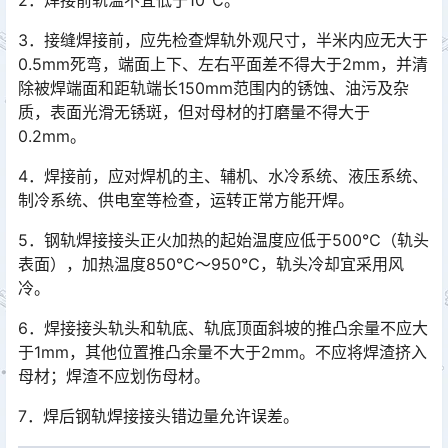
2．焊接前轨温不宜低于10℃。
3．接缝焊接前，应先检查焊轨外观尺寸，半米内应无大于
0.5mm死弯，端面上下、左右平面差不得大于2mm，并清
除被焊端面和距轨端长150mm范围内的锈蚀、油污及杂
质，表面光滑无锈斑，但对母材的打磨量不得大于
0.2mm。󠅅󠅃󠄵󠅂󠄪󠇖󠆨󠆨󠇕󠆞󠆒󠅬󠇘󠆭󠆘󠇙󠆝󠅵󠇗󠆭󠆁󠄐󠇗󠅹󠅸󠇖󠆍󠅳󠇖󠅹󠅰󠇖󠆌󠅹
4．焊接前，应对焊机的主、辅机、水冷系统、液压系统、
制冷系统、供电室等检查，运转正常方能开焊。
5．钢轨焊接接头正火加热的起始温度应低于500℃（轨头
表面），加热温度850℃～950℃，轨头冷却宜采用风
冷。
6．焊接接头轨头和轨底、轨底顶面斜坡的推凸余量不应大
于1mm，其他位置推凸余量不大于2mm。不应将焊渣挤入
母材；焊渣不应划伤母材。
7．焊后钢轨焊接接头错边量允许误差。