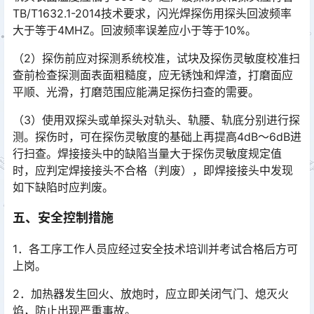
TB/T1632.1-2014技术要求，闪光焊探伤用探头回波频率
大于等于4MHZ。回波频率误差应小于等于10%。󠅅󠅃󠄵󠅂󠄪󠇖󠆨󠆨󠇕󠆞󠆒󠅬󠇘󠆭󠆘󠇙󠆝󠅵󠇗󠆭󠆁󠄐󠇗󠅹󠅸󠇖󠆍󠅳󠇖󠅹󠅰󠇖󠆌󠅹
（2）探伤前应对探测系统校准，试块及探伤灵敏度校准扫
查前检查探测面表面粗糙度，应无锈蚀和焊渣，打磨面应
平顺、光滑，打磨范围应能满足探伤扫查的需要。
（3）使用双探头或单探头对轨头、轨腰、轨底分别进行探
测。探伤时，可在探伤灵敏度的基础上再提高4dB～6dB进
行扫查。焊接接头中的缺陷当量大于探伤灵敏度规定值
时，应判定焊接接头不合格（判废），即焊接接头中发现
如下缺陷时应判废。󠅅󠅃󠄵󠅂󠄪󠇖󠆨󠆨󠇕󠆞󠆒󠅬󠇘󠆭󠆘󠇙󠆝󠅵󠇗󠆭󠆁󠄐󠇗󠅹󠅸󠇖󠆍󠅳󠇖󠅹󠅰󠇖󠆌󠅹
五、安全控制措施
1．各工序工作人员应经过安全技术培训并考试合格后方可
上岗。
2．加热器发生回火、放炮时，应立即关闭气门、熄灭火
焰，防止出现严重事故。