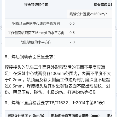
接头错边的位置
接头错边量最
线路设计速度v≤160km/h
线
钢轨顶面纵向中心线的垂直方向
0.5
0.
工作侧面轨顶面下16mm处的水平方向
0.5
0.
轨脚边缘的水平方向
2.0
1.5
8．焊后钢轨表面质量要求：
焊接接头的轨头工作面经外形精整后的表面不平度应满
足：在焊缝中心线两侧各100mm范围内，表面不平度不大
于0.2mm。轨顶面及轨头侧面工作边母材打磨深度不应超
过0.5mm，焊接接头及其附近钢轨表面不应出现裂纹、划
伤、明显压痕、碰伤、电极灼伤、打磨灼伤等损伤。󠅅󠅃󠄵󠅂󠄪󠇖󠆨󠆨󠇕󠆞󠆒󠅬󠇘󠆭󠆘󠇙󠆝󠅵󠇗󠆭󠆁󠄐󠇗󠅹󠅸󠇖󠆍󠅳󠇖󠅹󠅰󠇖󠆌󠅹
9．焊缝平直度检验要求TB/T1632．1-2014中第6.1表1
线路设计速度 v（km/h）
轨顶面垂直方向最大偏差（mm）
轨头