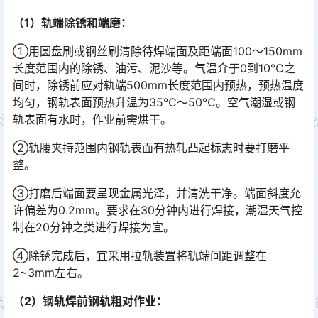
（1）轨端除锈和端磨：
①用圆盘刷或钢丝刷清除待焊端面及距端面100～150mm
长度范围内的除锈、油污、泥沙等。气温介于0到10℃之
间时，除锈前应对轨端500mm长度范围内预热，预热温度
均匀，钢轨表面预热升温为35℃～50℃。空气潮湿或钢
轨表面有水时，作业前需烘干。󠅅󠅃󠄵󠅂󠄪󠇖󠆨󠆨󠇕󠆞󠆒󠅬󠇘󠆭󠆘󠇙󠆝󠅵󠇗󠆭󠆁󠄐󠇗󠅹󠅸󠇖󠆍󠅳󠇖󠅹󠅰󠇖󠆌󠅹
②轨腰夹持范围内钢轨表面有热轧凸起标志时要打磨平
整。
③打磨后端面要呈现金属光泽，并清洗干净。端面斜度允
许偏差为0.2mm。要求在30分钟内进行焊接，潮湿天气控
制在20分钟之类进行焊接为宜。
④除锈完成后，宜采用拉轨装置将轨端间距调整在
2~3mm左右。
（2）钢轨焊前钢轨粗对作业：