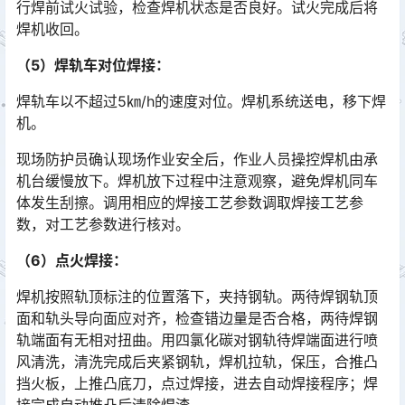
行焊前试火试验，检查焊机状态是否良好。试火完成后将
焊机收回。󠅅󠅃󠄵󠅂󠄪󠇖󠆨󠆨󠇕󠆞󠆒󠅬󠇘󠆭󠆘󠇙󠆝󠅵󠇗󠆭󠆁󠄐󠇗󠅹󠅸󠇖󠆍󠅳󠇖󠅹󠅰󠇖󠆌󠅹
（5）焊轨车对位焊接：
焊轨车以不超过5㎞/h的速度对位。焊机系统送电，移下焊
机。
现场防护员确认现场作业安全后，作业人员操控焊机由承
机台缓慢放下。焊机放下过程中注意观察，避免焊机同车
体发生刮擦。调用相应的焊接工艺参数调取焊接工艺参
数，对工艺参数进行核对。󠅅󠅃󠄵󠅂󠄪󠇖󠆨󠆨󠇕󠆞󠆒󠅬󠇘󠆭󠆘󠇙󠆝󠅵󠇗󠆭󠆁󠄐󠇗󠅹󠅸󠇖󠆍󠅳󠇖󠅹󠅰󠇖󠆌󠅹
（6）点火焊接：
焊机按照轨顶标注的位置落下，夹持钢轨。两待焊钢轨顶
面和轨头导向面应对齐，检查错边量是否合格，两待焊钢
轨端面有无相对扭曲。用四氯化碳对钢轨待焊端面进行喷
风清洗，清洗完成后夹紧钢轨，焊机拉轨，保压，合推凸
挡火板，上推凸底刀，点过焊接，进去自动焊接程序；焊