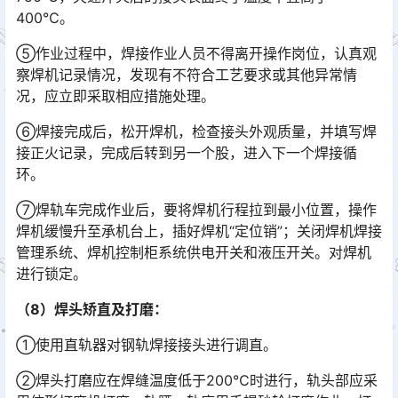
400℃。
⑤作业过程中，焊接作业人员不得离开操作岗位，认真观
察焊机记录情况，发现有不符合工艺要求或其他异常情
况，应立即采取相应措施处理。
⑥焊接完成后，松开焊机，检查接头外观质量，并填写焊
接正火记录，完成后转到另一个股，进入下一个焊接循
环。
⑦焊轨车完成作业后，要将焊机行程拉到最小位置，操作
焊机缓慢升至承机台上，插好焊机“定位销”；关闭焊机焊接
管理系统、焊机控制柜系统供电开关和液压开关。对焊机
进行锁定。󠅅󠅃󠄵󠅂󠄪󠇖󠆨󠆨󠇕󠆞󠆒󠅬󠇘󠆭󠆘󠇙󠆝󠅵󠇗󠆭󠆁󠄐󠇗󠅹󠅸󠇖󠆍󠅳󠇖󠅹󠅰󠇖󠆌󠅹
（8）焊头矫直及打磨：
①使用直轨器对钢轨焊接接头进行调直。
②焊头打磨应在焊缝温度低于200℃时进行，轨头部应采