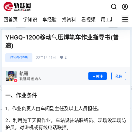
回首页
学知识
享经验
找资料
看视频
用工具
论技
YHGQ-1200移动气压焊轨车作业指导书(普
速)
2
作业指导书
22年1月11日
轨哥
关注
私信
轨魅网 创始人
一、作业条件
1．作业负责人由车间副主任及以上人员担任。
2．利用施工天窗作业，车站设驻站联络员、现场设现场防
护员，对讲机或有线电话联控。