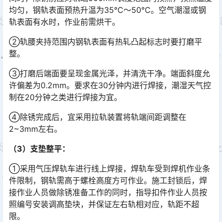
均匀，钢轨表面预热升温为35℃～50℃。空气潮湿或钢
轨表面有水时，作业前需烘干。󠅅󠅃󠄵󠅂󠄪󠇖󠆨󠆨󠇕󠆞󠆒󠅬󠇘󠆭󠆘󠇙󠆝󠅵󠇗󠆭󠆁󠄐󠇗󠅹󠅸󠇖󠆍󠅳󠇖󠅹󠅰󠇖󠆌󠅹
②轨腰夹持范围内钢轨表面有热轧凸起标志时要打磨平
整。
③打磨后端面要呈现金属光泽，并清洗干净。端面斜度允
许偏差为0.2mm。要求在30分钟内进行焊接，潮湿天气控
制在20分钟之类进行焊接为宜。
④除锈完成后，宜采用拉轨装置将轨端间距调整在
2~3mm左右。
（3）支垫整平：
①采用气压焊轨车进行线上焊接，焊轨车受到焊机作业条
件限制，钢轨需高于螺栓高度方可作业。施工封锁后，焊
接作业人员做除锈准备工作的同时，指导扣件作业人员按
照编号安装调高垫块，并保证左右轨相对应，轨距不超
限。󠅅󠅃󠄵󠅂󠄪󠇖󠆨󠆨󠇕󠆞󠆒󠅬󠇘󠆭󠆘󠇙󠆝󠅵󠇗󠆭󠆁󠄐󠇗󠅹󠅸󠇖󠆍󠅳󠇖󠅹󠅰󠇖󠆌󠅹