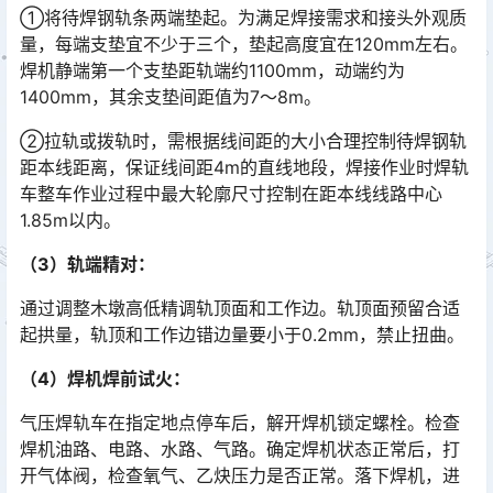
①将待焊钢轨条两端垫起。为满足焊接需求和接头外观质
量，每端支垫宜不少于三个，垫起高度宜在120mm左右。
焊机静端第一个支垫距轨端约1100mm，动端约为
1400mm，其余支垫间距值为7～8m。󠅅󠅃󠄵󠅂󠄪󠇖󠆨󠆨󠇕󠆞󠆒󠅬󠇘󠆭󠆘󠇙󠆝󠅵󠇗󠆭󠆁󠄐󠇗󠅹󠅸󠇖󠆍󠅳󠇖󠅹󠅰󠇖󠆌󠅹
②拉轨或拨轨时，需根据线间距的大小合理控制待焊钢轨
距本线距离，保证线间距4m的直线地段，焊接作业时焊轨
车整车作业过程中最大轮廓尺寸控制在距本线线路中心
1.85m以内。󠅅󠅃󠄵󠅂󠄪󠇖󠆨󠆨󠇕󠆞󠆒󠅬󠇘󠆭󠆘󠇙󠆝󠅵󠇗󠆭󠆁󠄐󠇗󠅹󠅸󠇖󠆍󠅳󠇖󠅹󠅰󠇖󠆌󠅹
（3）轨端精对：
通过调整木墩高低精调轨顶面和工作边。轨顶面预留合适
起拱量，轨顶和工作边错边量要小于0.2mm，禁止扭曲。
（4）焊机焊前试火：
气压焊轨车在指定地点停车后，解开焊机锁定螺栓。检查
焊机油路、电路、水路、气路。确定焊机状态正常后，打
开气体阀，检查氧气、乙炔压力是否正常。落下焊机，进