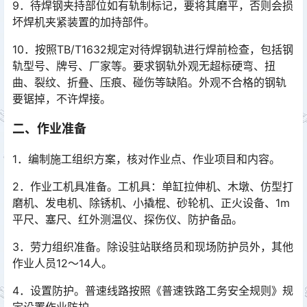
9．待焊钢夹持部位如有轨制标记，要将其磨平，否则会损
坏焊机夹紧装置的加持部件。
10．按照TB/T1632规定对待焊钢轨进行焊前检查，包括钢
轨型号、牌号、厂家等。要求钢轨外观无超标硬弯、扭
曲、裂纹、折叠、压痕、碰伤等缺陷。外观不合格的钢轨
要锯掉，不许焊接。󠅅󠅃󠄵󠅂󠄪󠇖󠆨󠆨󠇕󠆞󠆒󠅬󠇘󠆭󠆘󠇙󠆝󠅵󠇗󠆭󠆁󠄐󠇗󠅹󠅸󠇖󠆍󠅳󠇖󠅹󠅰󠇖󠆌󠅹
二、作业准备
1．编制施工组织方案，核对作业点、作业项目和内容。
2．作业工机具准备。工机具：单缸拉伸机、木墩、仿型打
磨机、发电机、除锈机、小撬棍、砂轮机、正火设备、1m
平尺、塞尺、红外测温仪、探伤仪、防护备品。
3．劳力组织准备。除设驻站联络员和现场防护员外，其他
作业人员12～14人。
4．设置防护。普速线路按照《普速铁路工务安全规则》规