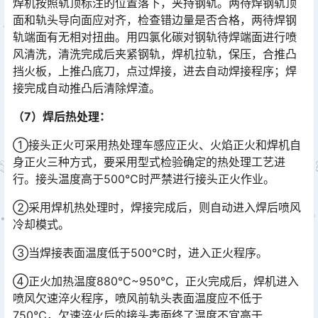
焊机按照轨顶标注的位置落下，夹持钢轨。两待焊钢轨顶
面和轨头导向面应对齐，检查错边量是否合格，两待焊钢
轨端面有无相对扭曲。用四氯化碳对钢轨待焊端面进行喷
风清洗，清洗完成后夹紧钢轨，焊机拉轨，保压，合推凸
挡火板，上推凸底刀，点过焊接，进去自动焊接程序；焊
接完成自动推凸后清除焊渣。󠅅󠅃󠄵󠅂󠄪󠇖󠆨󠆨󠇕󠆞󠆒󠅬󠇘󠆭󠆘󠇙󠆝󠅵󠇗󠆭󠆁󠄐󠇗󠅹󠅸󠇖󠆍󠅳󠇖󠅹󠅰󠇖󠆌󠅹
（7）焊后热处理：
①接头正火可采用热处理车感应正火、火焰正火和焊机自
身正火三种方式，要采用型式检验确定的热处理工艺进
行。接头温度高于500℃时严禁进行接头正火作业。
②采用焊机热处理时，焊接完成后，则自动进入焊后喷风
冷却模式。
③当焊接表面温度低于500℃时，进入正火程序。
④正火加热温度880℃~950℃，正火完成后，焊机进入
喷风欠速淬火程序，喷风前轨头表面温度应不低于
750℃，欠速淬火后的接头表面终了温度不宜高于