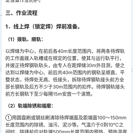
定设置作业防护。
三、作业流程
1．线上焊（锁定焊）焊前准备。
（1）拨轨、顺轨：
以焊缝为中心，在前后各40m长度范围内，将两条待焊轨
的工作面拨入轨槽或在规定的位置，使其与运行轨平行，
并拨正待焊钢轨轨头，由专人在距焊缝30m外目测，使之
达到以焊缝为中心、前后共40m范围内的钢轨呈顺直、平
整状态，待焊处无高、低接头，拆除待焊钢轨接头前方全
部长钢轨及后方不少于30m范围内的扣件。待焊钢轨接头
前方长钢轨下至少每隔15m安放一个滚筒。󠅅󠅃󠄵󠅂󠄪󠇖󠆨󠆨󠇕󠆞󠆒󠅬󠇘󠆭󠆘󠇙󠆝󠅵󠇗󠆭󠆁󠄐󠇗󠅹󠅸󠇖󠆍󠅳󠇖󠅹󠅰󠇖󠆌󠅹
（2）轨端除锈和端磨：
①用圆盘刷或钢丝刷清除待焊端面及距端面100～150mm
长度范围内的除锈、油污、泥沙等。气温介于0到10℃之
间时，除锈前应对轨端500mm长度范围内预热，预热温度