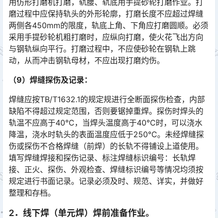
用仿形打磨机打磨，轨腰、轨底用手提砂轮打磨作业。打
磨过程中应保持轨头的外形轮廓，打磨长度不应超过焊缝
两侧各450mm的限度，轨底上角、下角应打磨圆顺。必须
采用手提砂轮机粗打磨时，应纵向打磨，使火花飞出方向
与钢轨纵向平行。打磨过程中，不应使砂轮在钢轨上跳
动，从而冲击钢轨母材，不应出现打磨灼伤。󠅅󠅃󠄵󠅂󠄪󠇖󠆨󠆨󠇕󠆞󠆒󠅬󠇘󠆭󠆘󠇙󠆝󠅵󠇗󠆭󠆁󠄐󠇗󠅹󠅸󠇖󠆍󠅳󠇖󠅹󠅰󠇖󠆌󠅹
（9）焊缝探伤及记录：
焊缝应按TB/T1632.1的规定规进行全断面探伤检查，内部
缺陷不得超过规定范围，否则要锯掉重焊。探伤时焊头的
轨温不应高于40℃，当焊头温度高于40℃时，可以浇水
降温，浇水时轨头的表面温度应低于250℃。未经焊缝探
伤或探伤不合格焊缝（前焊）的长轨不得铺设上道使用。
填写焊缝焊接和探伤记录、标注焊缝标识编号：长轨焊
接、正火、探伤、外观检查、焊缝标识编号等情况均须按
规定进行书面记录。记录必须及时、规范、详实，并做好
整理和存档。󠅅󠅃󠄵󠅂󠄪󠇖󠆨󠆨󠇕󠆞󠆒󠅬󠇘󠆭󠆘󠇙󠆝󠅵󠇗󠆭󠆁󠄐󠇗󠅹󠅸󠇖󠆍󠅳󠇖󠅹󠅰󠇖󠆌󠅹
2．线下焊（单元焊）焊前准备作业。