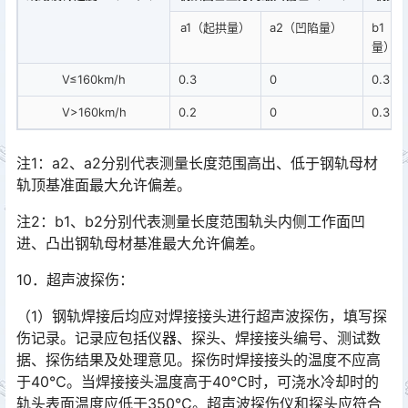
a1（起拱量）
a2（凹陷量）
b1（
量）
V≤160km/h
0.3
0
0.3
V>160km/h
0.2
0
0.3
注1：a2、a2分别代表测量长度范围高出、低于钢轨母材
轨顶基准面最大允许偏差。
注2：b1、b2分别代表测量长度范围轨头内侧工作面凹
进、凸出钢轨母材基准最大允许偏差。
10．超声波探伤：
（1）钢轨焊接后均应对焊接接头进行超声波探伤，填写探
伤记录。记录应包括仪器、探头、焊接接头编号、测试数
据、探伤结果及处理意见。探伤时焊接接头的温度不应高
于40℃。当焊接接头温度高于40℃时，可浇水冷却时的
轨头表面温度应低于350℃。超声波探伤仪和探头应符合