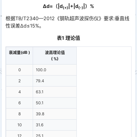
∆d=（|d
|+|d
|）%
(+)
(-)
根据TB/T2340—2012《钢轨超声波探伤仪》要求:垂直线
性误差∆d≤15%。
表1 理论值
衰减量(dB )
波高理论值
( %)
0
100.0
2
79.4
4
63.1
6
50.1
8
39.8
10
31.6
12
25.1