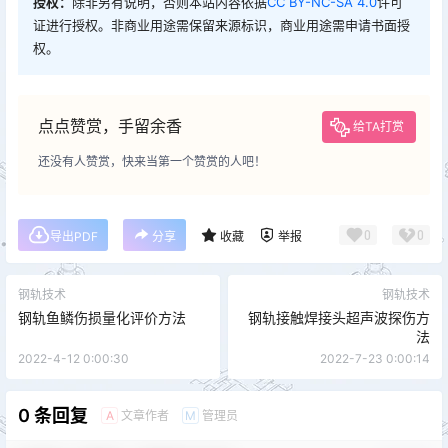
授权：
除非另有说明，否则本站内容依据
CC BY-NC-SA 4.0
许可
证进行授权。非商业用途需保留来源标识，商业用途需申请书面授
权。
点点赞赏，手留余香
给TA打赏
还没有人赞赏，快来当第一个赞赏的人吧！
0
0
导出PDF
分享
收藏
举报
钢轨技术
钢轨技术
钢轨鱼鳞伤损量化评价方法
钢轨接触焊接头超声波探伤方
法
2022-4-12 0:00:30
2022-7-23 0:00:14
0 条回复
文章作者
管理员
A
M