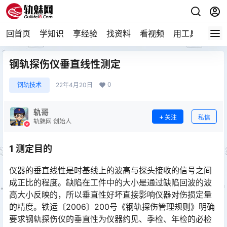
回首页
学知识
享经验
找资料
看视频
用工具
论技
钢轨探伤仪垂直线性测定
0
钢轨技术
22年4月20日
轨哥
关注
私信
轨魅网 创始人
1 测定目的
仪器的垂直线性是时基线上的波高与探头接收的信号之间
成正比的程度。缺陷在工件中的大小是通过缺陷回波的波
高大小反映的，所以垂直性好坏直接影响仪器对伤损定量
的精度。铁运〔2006〕200号《钢轨探伤管理规则》明确
要求钢轨探伤仪的垂直性为仪器约见、季检、年检的必检