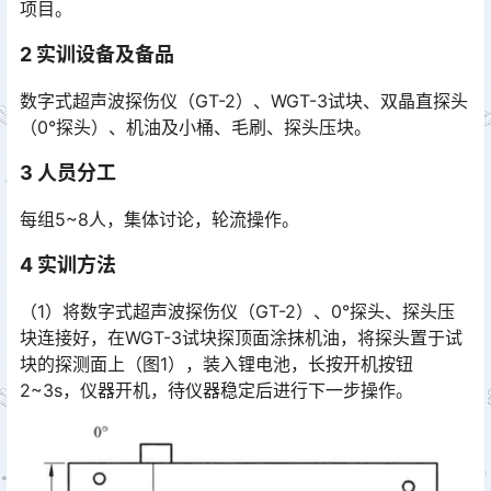
项目。󠅅󠅃󠄵󠅂󠄪󠇖󠆨󠆨󠇕󠆞󠆒󠅬󠇘󠆭󠆘󠇙󠆝󠅵󠇗󠆭󠆁󠄐󠇗󠅹󠅸󠇖󠆍󠅳󠇖󠅹󠅰󠇖󠆌󠅹
2
实训设备及备品
数字式超声波探伤仪（GT-2）、WGT-3试块、双晶直探头
（0°探头）、机油及小桶、毛刷、探头压块。
3
人员分工
每组5~8人，集体讨论，轮流操作。
4
实训方法
（1）将数字式超声波探伤仪（GT-2）、0°探头、探头压
块连接好，在WGT-3试块探顶面涂抹机油，将探头置于试
块的探测面上（图1），装入锂电池，长按开机按钮
2~3s，仪器开机，待仪器稳定后进行下一步操作。󠅅󠅃󠄵󠅂󠄪󠇖󠆨󠆨󠇕󠆞󠆒󠅬󠇘󠆭󠆘󠇙󠆝󠅵󠇗󠆭󠆁󠄐󠇗󠅹󠅸󠇖󠆍󠅳󠇖󠅹󠅰󠇖󠆌󠅹