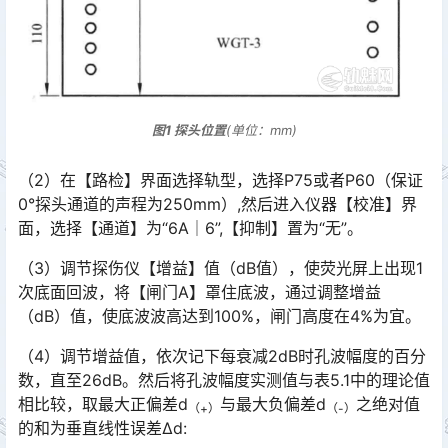
图1 探头位置
(单位：mm)
（2）在【路检】界面选择轨型，选择P75或者P60（保证
0°探头通道的声程为250mm）,然后进入仪器【校准】界
面，选择【通道】为“6A│6”,【抑制】置为“无”。󠅅󠅃󠄵󠅂󠄪󠇖󠆨󠆨󠇕󠆞󠆒󠅬󠇘󠆭󠆘󠇙󠆝󠅵󠇗󠆭󠆁󠄐󠇗󠅹󠅸󠇖󠆍󠅳󠇖󠅹󠅰󠇖󠆌󠅹
（3）调节探伤仪【增益】值（dB值），使荧光屏上出现1
次底面回波，将【闸门A】罩住底波，通过调整增益
（dB）值，使底波波高达到100%，闸门高度在4%为宜。
（4）调节增益值，依次记下每衰减2dB时孔波幅度的百分
数，直至26dB。然后将孔波幅度实测值与表5.1中的理论值
相比较，取最大正偏差d
与最大负偏差d
之绝对值
（+）
（-）
的和为垂直线性误差∆d: