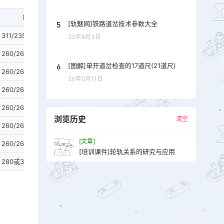
轮/轨硬度HB
5
[轨魅网]铁路道岔技术参数大全
311/235
20年6月3日
260/260
6
[图解]单开道岔检查的17道尺(21道尺)
260/260
20年5月11日
260/260或280
260/260或280
浏览历史
清空
260/260
[文章]
260/260或280
[培训课件]轮轨关系的研究与应用
280或340