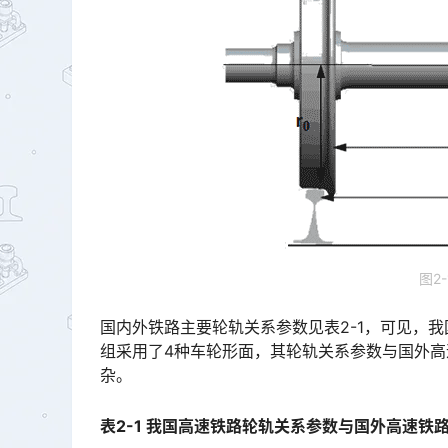
图2
国内外铁路主要轮轨关系参数见表2-1，可见，
组采用了4种车轮形面，其轮轨关系参数与国外
杂。󠅅󠅃󠄵󠅂󠄪󠇖󠆨󠆨󠇕󠆞󠆒󠅬󠇘󠆭󠆘󠇙󠆝󠅵󠇗󠆭󠆁󠄐󠇗󠅹󠅸󠇖󠆍󠅳󠇖󠅹󠅰󠇖󠆌󠅹
表2-1 我国高速铁路轮轨关系参数与国外高速铁