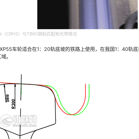
2CN（CRH3）与TB60钢轨匹配和光带情况
因XP55车轮适合在1：20轨底坡的铁路上使用，在我国1：40轨
区域。