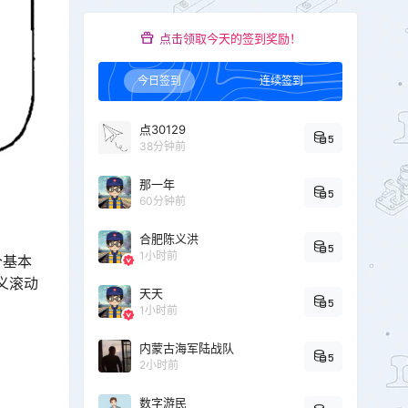
点击领取今天的签到奖励！
今日签到
连续签到
点30129
5
38分钟前
那一年
5
60分钟前
合肥陈义洪
5
1小时前
个基本
义滚动
天天
5
1小时前
内蒙古海军陆战队
5
2小时前
数字游民