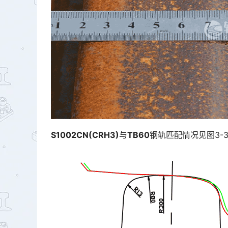
S1002CN(CRH3)
与
TB60
钢轨匹配情况见图3