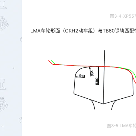
图3-4-XP5
LMA车轮形面（CRH2动车组）与TB60钢轨匹
图3-5 LMA