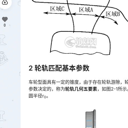
0
2 轮轨匹配基本参数
车轮型面具有一定的锥度，由于存在轮轨游隙，轮
参数决定的，称为
轮轨几何五要素
，如图2-1所
圆半径r
。
0