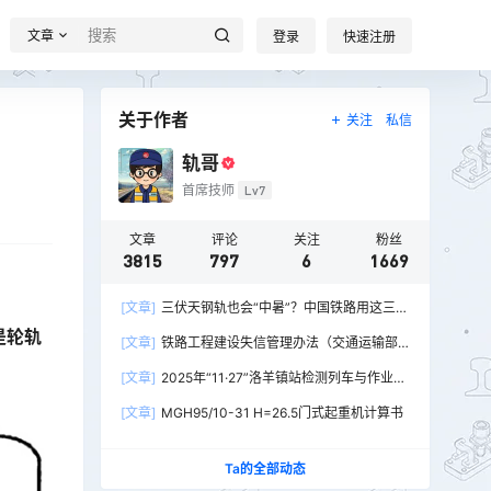
文章
登录
快速注册
关于作者
关注
私信
轨哥
首席技师
Lv7
文章
评论
关注
粉丝
3815
797
6
1669
[文章]
三伏天钢轨也会“中暑”？中国铁路用这三招
破解热胀冷缩难题
是轮轨
[文章]
铁路工程建设失信管理办法（交通运输部
令2026年第15号）
[文章]
2025年“11·27”洛羊镇站检测列车与作业人
员相撞重大交通事故
[文章]
MGH95/10-31 H=26.5门式起重机计算书
Ta的全部动态