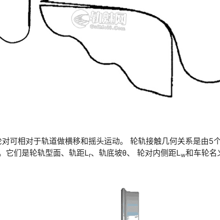
对可相对于轨道做横移和摇头运动。 轮轨接触几何关系是由5
示。它们是轮轨型面、轨距L
、轨底坡θ、 轮对内侧距L
和车轮名
r
w