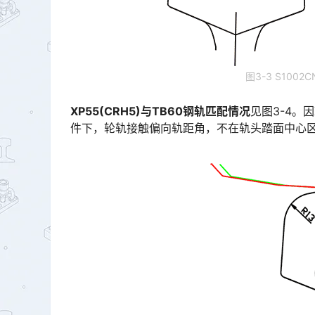
图3-3 S100
XP55(CRH5)与TB60钢轨匹配情况
见图3-4。
件下，轮轨接触偏向轨距角，不在轨头踏面中心