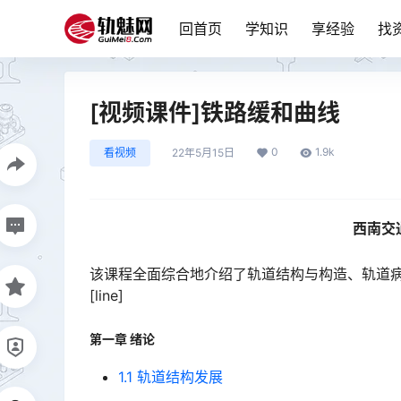
回首页
学知识
享经验
找
[视频课件]铁路缓和曲线
0
1.9k
看视频
22年5月15日
西南交
该课程全面综合地介绍了轨道结构与构造、轨道
[line]
第一章 绪论
1.1 轨道结构发展