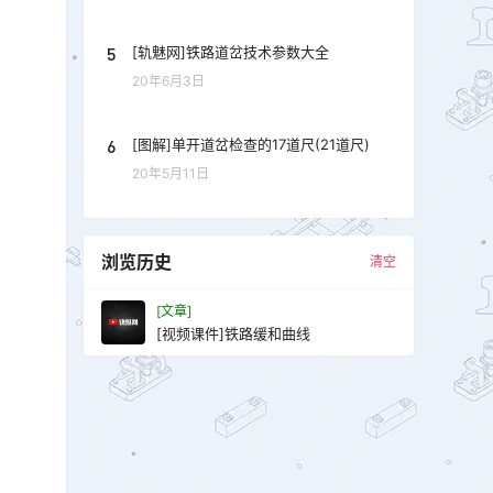
5
[轨魅网]铁路道岔技术参数大全
20年6月3日
6
[图解]单开道岔检查的17道尺(21道尺)
20年5月11日
浏览历史
清空
[文章]
[视频课件]铁路缓和曲线