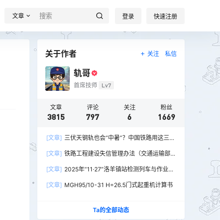
文章
登录
快速注册
关于作者
关注
私信
轨哥
首席技师
Lv7
文章
评论
关注
粉丝
3815
797
6
1669
[文章]
三伏天钢轨也会“中暑”？中国铁路用这三招
破解热胀冷缩难题
。
[文章]
铁路工程建设失信管理办法（交通运输部
令2026年第15号）
[文章]
2025年“11·27”洛羊镇站检测列车与作业人
员相撞重大交通事故
[文章]
MGH95/10-31 H=26.5门式起重机计算书
Ta的全部动态