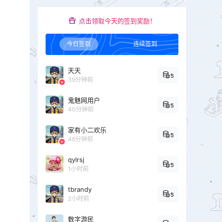
点击领取今天的签到奖励！
今日签到
连续签到
天天
5
39分钟前
鬼魅网用户
5
40分钟前
家有小二欢乐
5
46分钟前
qylrsj
5
1小时前
tbrandy
5
2小时前
数字游民