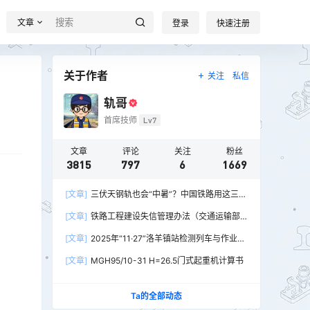
文章
登录
快速注册
关于作者
关注
私信
轨哥
首席技师
Lv7
文章
评论
关注
粉丝
3815
797
6
1669
[文章]
三伏天钢轨也会“中暑”？中国铁路用这三招
破解热胀冷缩难题
。
[文章]
铁路工程建设失信管理办法（交通运输部
令2026年第15号）
[文章]
2025年“11·27”洛羊镇站检测列车与作业人
员相撞重大交通事故
[文章]
MGH95/10-31 H=26.5门式起重机计算书
Ta的全部动态