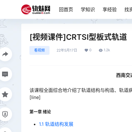
回首页
学知识
享经验
找
[视频课件]CRTSⅠ型板式轨道
0
1.2k
看视频
22年5月17日
西南交
该课程全面综合地介绍了轨道结构与构造、轨道
[line]
第一章 绪论
1.1 轨道结构发展