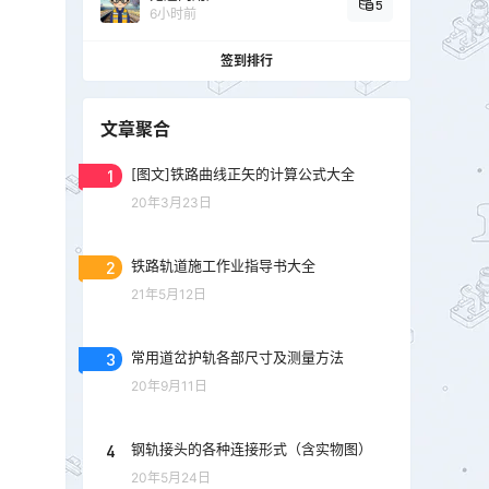
5
6小时前
签到排行
文章聚合
1
[图文]铁路曲线正矢的计算公式大全
20年3月23日
2
铁路轨道施工作业指导书大全
21年5月12日
3
常用道岔护轨各部尺寸及测量方法
20年9月11日
4
钢轨接头的各种连接形式（含实物图）
20年5月24日