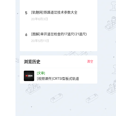
5
[轨魅网]铁路道岔技术参数大全
20年6月3日
6
[图解]单开道岔检查的17道尺(21道尺)
20年5月11日
浏览历史
清空
[文章]
[视频课件]CRTSⅠ型板式轨道