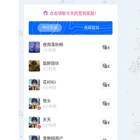
点击领取今天的签到奖励！
今日签到
连续签到
夜雨落秋桐
5
1小时前
饭醉团伙
5
2小时前
花衬衫i
5
4小时前
铁头
5
4小时前
天天
5
6小时前
鬼魅网用户