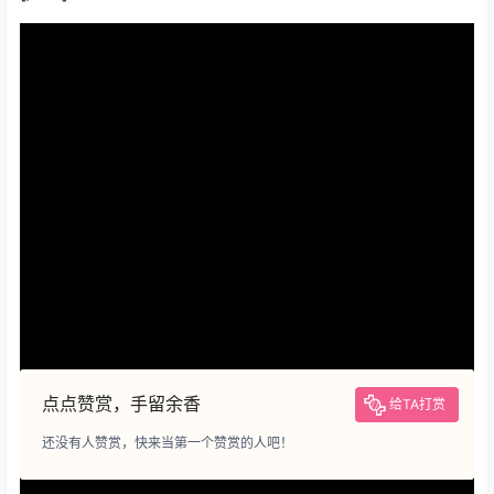
风险：
本站内容仅作技术交流参考，不构成决策依据，所涉标准可
能已失效，请谨慎采用。
声明：
本站内容由用户上传或投稿，其版权及合规性由用户自行承
担。若存在侵权或违规内容，请通过左侧「举报」通道提交举证，
我们将在24小时内核实并下架。
赞助：
本站部分内容涉及收费，费用用于网站维护及持续发展，非
内容定价依据。用户付费行为视为对本站技术服务的自愿支持，不
承诺内容永久可用性或技术支持。
授权：
除非另有说明，否则本站内容依据
CC BY-NC-SA 4.0
许可
证进行授权。非商业用途需保留来源标识，商业用途需申请书面授
权。
点点赞赏，手留余香
给TA打赏
还没有人赞赏，快来当第一个赞赏的人吧！