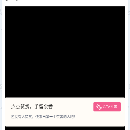
风险：
本站内容仅作技术交流参考，不构成决策依据，所涉标准可
能已失效，请谨慎采用。
声明：
本站内容由用户上传或投稿，其版权及合规性由用户自行承
担。若存在侵权或违规内容，请通过左侧「举报」通道提交举证，
我们将在24小时内核实并下架。
赞助：
本站部分内容涉及收费，费用用于网站维护及持续发展，非
内容定价依据。用户付费行为视为对本站技术服务的自愿支持，不
承诺内容永久可用性或技术支持。
授权：
除非另有说明，否则本站内容依据
CC BY-NC-SA 4.0
许可
证进行授权。非商业用途需保留来源标识，商业用途需申请书面授
权。
点点赞赏，手留余香
给TA打赏
还没有人赞赏，快来当第一个赞赏的人吧！