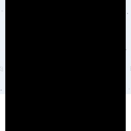
Copyright © 2026
轨魅网
陕ICP备2021000269号
陕公网安备61030402000105号
查询 16 次，耗时 0.1868 秒