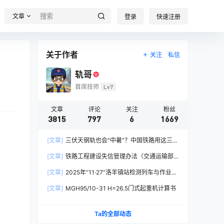
文章
登录
快速注册
关于作者
关注
私信
轨哥
首席技师
Lv7
文章
评论
关注
粉丝
3815
797
6
1669
[文章]
三伏天钢轨也会“中暑”？中国铁路用这三招
破解热胀冷缩难题
。
[文章]
铁路工程建设失信管理办法（交通运输部
令2026年第15号）
[文章]
2025年“11·27”洛羊镇站检测列车与作业人
员相撞重大交通事故
[文章]
MGH95/10-31 H=26.5门式起重机计算书
Ta的全部动态