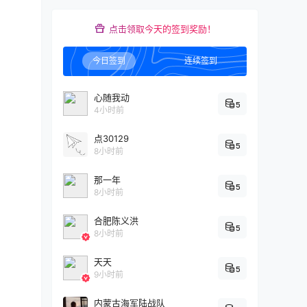
点击领取今天的签到奖励！
今日签到
连续签到
心随我动
5
4小时前
点30129
5
8小时前
那一年
5
8小时前
合肥陈义洪
5
8小时前
天天
5
9小时前
内蒙古海军陆战队