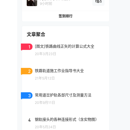
5
9小时前
签到排行
文章聚合
1
[图文]铁路曲线正矢的计算公式大全
20年3月23日
2
铁路轨道施工作业指导书大全
21年5月12日
3
常用道岔护轨各部尺寸及测量方法
20年9月11日
4
钢轨接头的各种连接形式（含实物图）
20年5月24日