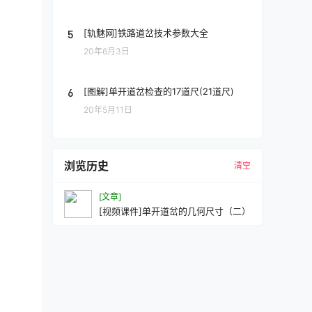
5
[轨魅网]铁路道岔技术参数大全
20年6月3日
6
[图解]单开道岔检查的17道尺(21道尺)
20年5月11日
浏览历史
清空
[文章]
[视频课件]单开道岔的几何尺寸（二）