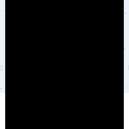
Copyright © 2026
轨魅网
陕ICP备2021000269号
陕公网安备61030402000105号
查询 9 次，耗时 0.1727 秒