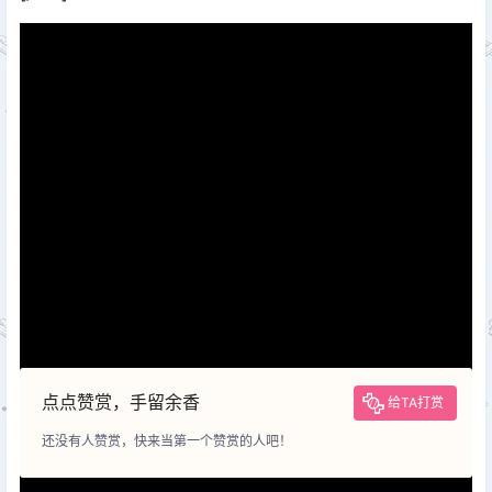
风险：
本站内容仅作技术交流参考，不构成决策依据，所涉标准可
能已失效，请谨慎采用。
声明：
本站内容由用户上传或投稿，其版权及合规性由用户自行承
担。若存在侵权或违规内容，请通过左侧「举报」通道提交举证，
我们将在24小时内核实并下架。
赞助：
本站部分内容涉及收费，费用用于网站维护及持续发展，非
内容定价依据。用户付费行为视为对本站技术服务的自愿支持，不
承诺内容永久可用性或技术支持。
授权：
除非另有说明，否则本站内容依据
CC BY-NC-SA 4.0
许可
证进行授权。非商业用途需保留来源标识，商业用途需申请书面授
权。
点点赞赏，手留余香
给TA打赏
还没有人赞赏，快来当第一个赞赏的人吧！