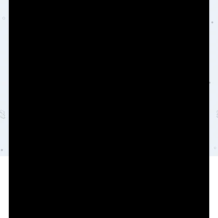
Copyright © 2026
轨魅网
陕ICP备2021000269号
陕公网安备61030402000105号
查询 11 次，耗时 0.1671 秒