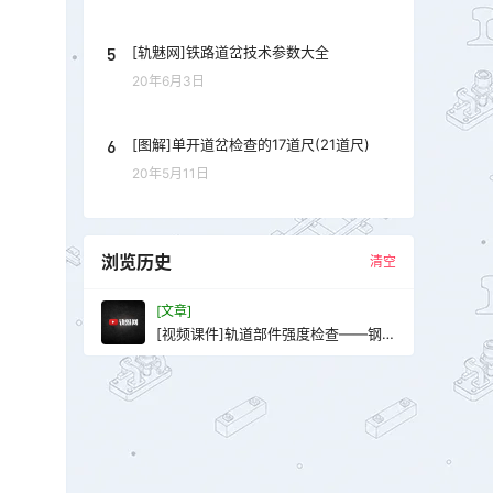
5
[轨魅网]铁路道岔技术参数大全
20年6月3日
6
[图解]单开道岔检查的17道尺(21道尺)
20年5月11日
浏览历史
清空
[文章]
[视频课件]轨道部件强度检查——钢轨
扣件