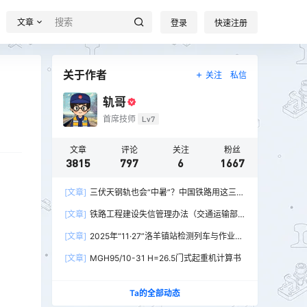
文章
登录
快速注册
关于作者
关注
私信
轨哥
首席技师
Lv7
文章
评论
关注
粉丝
3815
797
6
1667
[文章]
三伏天钢轨也会“中暑”？中国铁路用这三招
破解热胀冷缩难题
。
[文章]
铁路工程建设失信管理办法（交通运输部
令2026年第15号）
[文章]
2025年“11·27”洛羊镇站检测列车与作业人
员相撞重大交通事故
[文章]
MGH95/10-31 H=26.5门式起重机计算书
Ta的全部动态