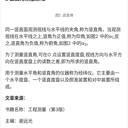
图2 竖直角
同一竖直面观测视线与水平线的夹角,称为竖直角。当观测
视线在水平线之上,竖角为正值,称为仰角,如图2 中的α
;反
1
之,竖直角为负值,称为俯角,如图2 中的α
。
2
为了测量竖直角,可在O 点设置竖直度盘,视线方向与水平方
向在竖直度盘上的读数之差,即为所求的竖直角。
用于测量水平角和竖直角的仪器称为经纬仪。它主要由一
个水平度盘、一个竖直度盘以及照准装置和对中装置所组
成。
文章来源：
书籍名称：工程测量（第3版）
主编：谢远光