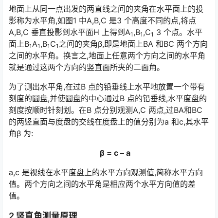
地面上从同一点出发的两直线之间的夹角在水平面上的投
影称为水平角,如图1 中A,B,C 是3 个高度不同的点,将点
A,B,C 垂直投影到水平面H 上得到A
,B
,C
3 个点。水平
1
1
1
面上B
A
,B
C
之间的夹角β,即是地面上BA 和BC 两个方向
1
1
1
1
之间的水平角。换言之,地面上任意两个方向之间的水平角
就是通过这两个方向的竖直面所夹的二面角。
为了测出水平角,在过B 点的铅垂线上水平地放置一个带有
刻度的圆盘,并使圆盘的中心通过B 点的铅垂线,水平度盘的
刻度按顺时针刻划。在B 点分别观测A,C 两点,过BA和BC
的两竖直面与度盘的交线在度盘上的值分别为a 和c,其水平
角β 为:󠅅󠅃󠄵󠅂󠄪󠇖󠆨󠆨󠇕󠆞󠆒󠅬󠇘󠆭󠆘󠇙󠆝󠅵󠇗󠆭󠆁󠄐󠇗󠅹󠅸󠇖󠆍󠅳󠇖󠅹󠅰󠇖󠆌󠅹
β = c – a
a,c 是视线在水平度盘上的水平方向观测值,简称水平方向
值。两个方向之间的水平角是相应两个水平方向值的差
值。
2 竖直角测量原理