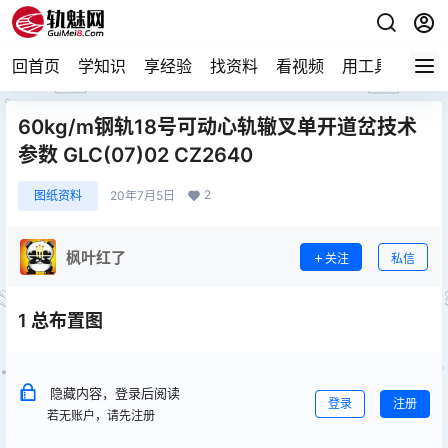
回首页
学知识
享经验
找资料
看视频
用工具
论技
60kg/m钢轨18号可动心轨辙叉单开道岔技术
参数 GLC(07)02 CZ2640
2
图纸资料
20年7月5日
枫叶红了
关注
私信
1 总布置图
隐藏内容，登录后阅读
登录
注册
若无账户，请先注册