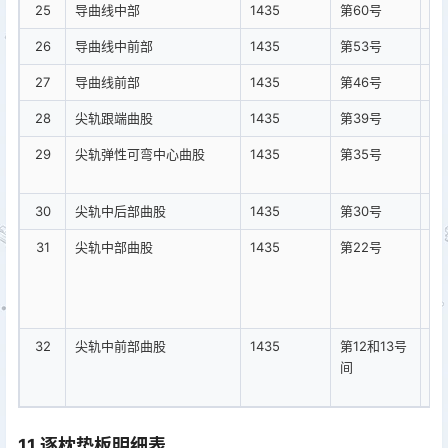
25
导曲线中部
1435
第60号
26
导曲线中前部
1435
第53号
27
导曲线前部
1435
第46号
28
尖轨跟端曲股
1435
第39号
29
尖轨弹性可弯中心曲股
1435
第35号
同
本
30
尖轨中后部曲股
1435
第30号
开
31
尖轨中部曲股
1435
第22号
尖
尖
曲
测
32
尖轨中前部曲股
1435
第12和13号
尖
间
尖
时
11 逐枕垫板明细表