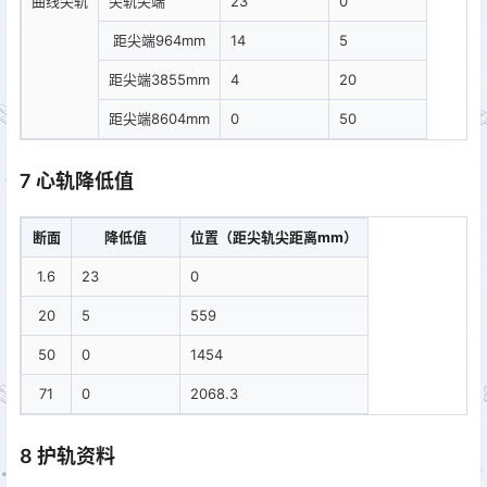
曲线尖轨
尖轨尖端
23
0
距尖端964mm
14
5
距尖端3855mm
4
20
距尖端8604mm
0
50
7 心轨降低值
断面
降低值
位置（距尖轨尖距离mm）
1.6
23
0
20
5
559
50
0
1454
71
0
2068.3
8 护轨资料