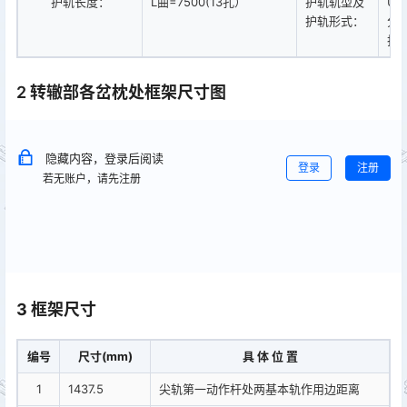
护轨长度：
L曲=7500(13孔）
护轨轨型及
UI
护轨形式：
分
护
2 转辙部各岔枕处框架尺寸图
隐藏内容，登录后阅读
登录
注册
若无账户，请先注册
3 框架尺寸
编号
尺寸(mm)
具 体 位 置
1
1437.5
尖轨第一动作杆处两基本轨作用边距离