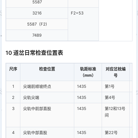
5587
3216
F2=53
5587（F2)
7489
10 道岔日常检查位置表
尺序
检查位置
轨距标准
对应岔枕编
（mm）
号
1
尖端前顺坡终点
1435
第1号
2
尖轨尖端
1435
第4号
基
3
尖轨中前部直股
1435
第12和13号
尖
间
尖
时
4
尖轨中部直股
1435
第22号
尖