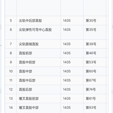
尖
直
测
5
尖轨中后部直股
1435
第30号
开
6
尖轨弹性可弯中心直股
1435
第35号
同
本
7
尖轨跟端直股
1435
第39号
8
直股前部
1435
第46号
9
直股中前部
1435
第53号
10
直股中部
1435
第60号
11
直股中后部
1435
第67号
12
直股后部
1435
第74号
13
辙叉直股前部
1435
第81号
14
辙叉直股中部
1435
第93号
心
时