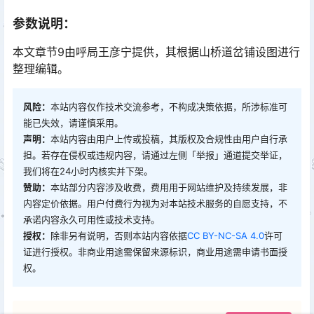
参数说明：
本文章节9由呼局王彦宁提供，其根据山桥道岔铺设图进行
整理编辑。
风险：
本站内容仅作技术交流参考，不构成决策依据，所涉标准可
能已失效，请谨慎采用。
声明：
本站内容由用户上传或投稿，其版权及合规性由用户自行承
担。若存在侵权或违规内容，请通过左侧「举报」通道提交举证，
我们将在24小时内核实并下架。
赞助：
本站部分内容涉及收费，费用用于网站维护及持续发展，非
内容定价依据。用户付费行为视为对本站技术服务的自愿支持，不
承诺内容永久可用性或技术支持。
授权：
除非另有说明，否则本站内容依据
CC BY-NC-SA 4.0
许可
证进行授权。非商业用途需保留来源标识，商业用途需申请书面授
权。