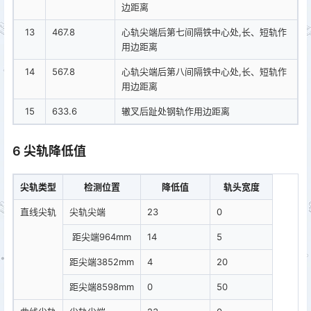
边距离
13
467.8
心轨尖端后第七间隔铁中心处,长、短轨作
用边距离
14
567.8
心轨尖端后第八间隔铁中心处,长、短轨作
用边距离
15
633.6
辙叉后趾处钢轨作用边距离
6 尖轨降低值
尖轨类型
检测位置
降低值
轨头宽度
直线尖轨
尖轨尖端
23
0
距尖端964mm
14
5
距尖端3852mm
4
20
距尖端8598mm
0
50