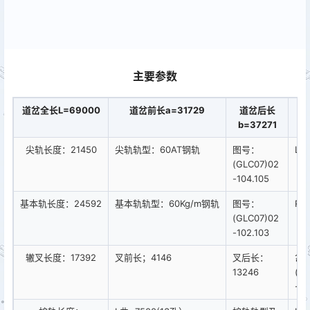
主要参数
道岔全长L=69000
道岔前长a=31729
道岔后长
辙
b=37271
3.
尖轨长度：21450
尖轨轨型：60AT钢轨
图号：
L=
(GLC07)02
-104.105
基本轨长度：24592
基本轨轨型：60Kg/m钢轨
图号：
R=
(GLC07)02
-102.103
辙叉长度：17392
叉前长；4146
叉后长：
岔
13246
(G
-3