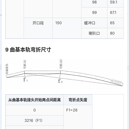
98
59.1
99
67.1
开口段
150
缓冲口
65
喇叭口
80
9 曲基本轨弯折尺寸
从曲基本轨接头开始两点间距离
弯折点矢度
0
F1=26
3216（F1）