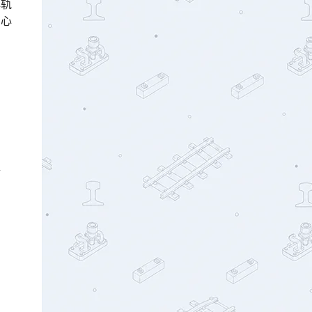
心轨
到心
情