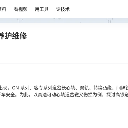
资料
看视频
用工具
论技术
养护维修
步出现，CN 系列、客专系列道岔长心轨、翼轨、转换凸缘、间隔
行车安全。为此，以高速可动心轨道岔辙叉伤损为例，探讨高铁
󠅹