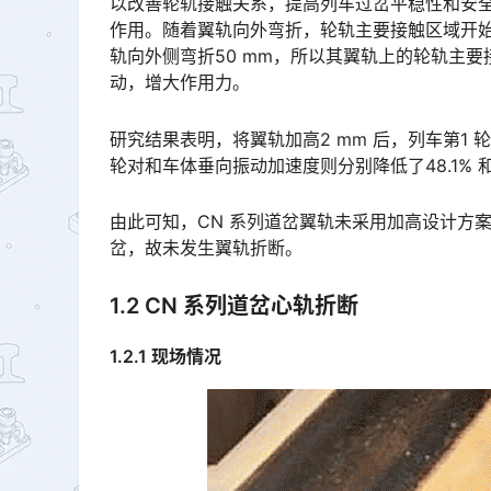
以改善轮轨接触关系，提高列车过岔平稳性和安
作用。随着翼轨向外弯折，轮轨主要接触区域开始外
轨向外侧弯折50 mm，所以其翼轨上的轮轨主要
动，增大作用力。󠅅󠅃󠄵󠅂󠄪󠇖󠆨󠆨󠇕󠆞󠆒󠅬󠇘󠆭󠆘󠇙󠆝󠅵󠇗󠆭󠆁󠄐󠇗󠅹󠅸󠇖󠆍󠅳󠇖󠅹󠅰󠇖󠆌󠅹
研究结果表明，将翼轨加高2 mm 后，列车第1 轮
轮对和车体垂向振动加速度则分别降低了48.1% 和34.7%，过岔轮轨垂向指标得到明显改善。󠅅󠅃󠄵󠅂󠄪󠇖󠆨
由此可知，CN 系列道岔翼轨未采用加高设计方
岔，故未发生翼轨折断。
1.2 CN 系列道岔心轨折断
1.2.1 现场情况