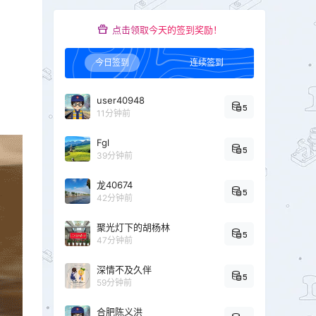
点击领取今天的签到奖励！
今日签到
连续签到
user40948
5
11分钟前
Fgl
5
39分钟前
龙40674
5
42分钟前
聚光灯下的胡杨林
5
47分钟前
深情不及久伴
5
59分钟前
合肥陈义洪