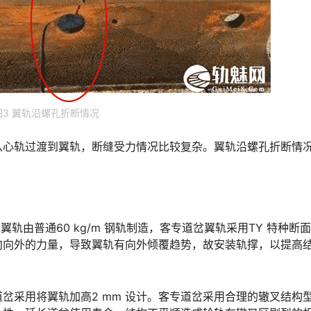
图3 翼轨沿螺孔折断情况
从心轨过渡到翼轨，断缝受力情况比较复杂。翼轨沿螺孔折断情
轨由普通60 kg/m 钢轨制造，客专道岔翼轨采用TY 特种断
向向外的力量，导致翼轨有向外倾覆趋势，故安装轨撑，以提高
岔采用将翼轨加高2 mm 设计。客专道岔采用合理的辙叉结构