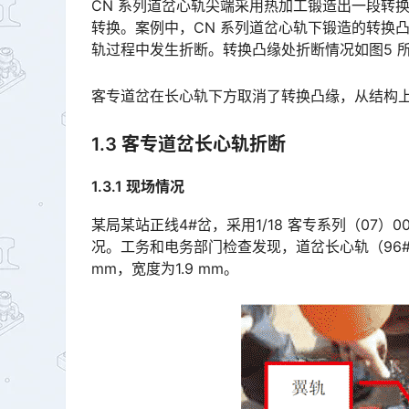
CN 系列道岔心轨尖端采用热加工锻造出一段转
转换。案例中，CN 系列道岔心轨下锻造的转换
轨过程中发生折断。转换凸缘处折断情况如图5 所示。󠅅󠅃󠄵󠅂󠄪󠇖󠆨󠆨󠇕󠆞󠆒󠅬󠇘󠆭󠆘󠇙󠆝󠅵󠇗󠆭󠆁󠄐󠇗󠅹󠅸󠇖󠆍󠅳󠇖
客专道岔在长心轨下方取消了转换凸缘，从结构
1.3 客专道岔长心轨折断
1.3.1 现场情况
某局某站正线4#岔，采用1/18 客专系列（07
况。工务和电务部门检查发现，道岔长心轨（96#枕
mm，宽度为1.9 mm。󠅅󠅃󠄵󠅂󠄪󠇖󠆨󠆨󠇕󠆞󠆒󠅬󠇘󠆭󠆘󠇙󠆝󠅵󠇗󠆭󠆁󠄐󠇗󠅹󠅸󠇖󠆍󠅳󠇖󠅹󠅰󠇖󠆌󠅹