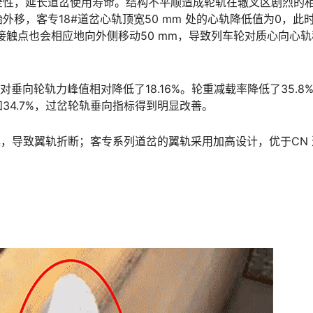
全性，延长道岔使用寿命。结构不平顺造成轮轨在辙叉区剧烈的
移，客专18#道岔心轨顶宽50 mm 处的心轨降低值为0，此
接触点也会相应地向外侧移动50 mm，导致列车轮对质心向心轨
对垂向轮轨力峰值相对降低了18.16%。轮重减载率降低了35.8
󠆨󠇕󠆞󠆒󠅬󠇘󠆭󠆘󠇙󠆝󠅵󠇗󠆭󠆁󠄐󠇗󠅹󠅸󠇖󠆍󠅳󠇖󠅹󠅰󠇖󠆌󠅹
案，导致翼轨折断；客专系列道岔的翼轨采用加高设计，优于CN 