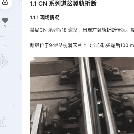
1.1 CN 系列道岔翼轨折断
1.1.1 现场情况
1
某局CN 系列1/18 道岔，出现左翼轨折断情况。
断缝位于94#岔枕滑床台上（长心轨尖端后100 m