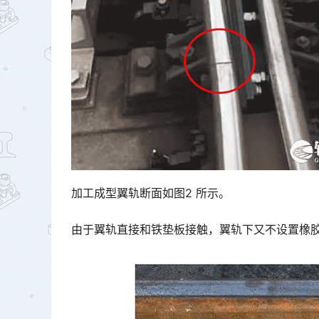
加工成型翼轨断面如图2 所示。
由于翼轨直接和铁垫板接触，翼轨下又不设置橡