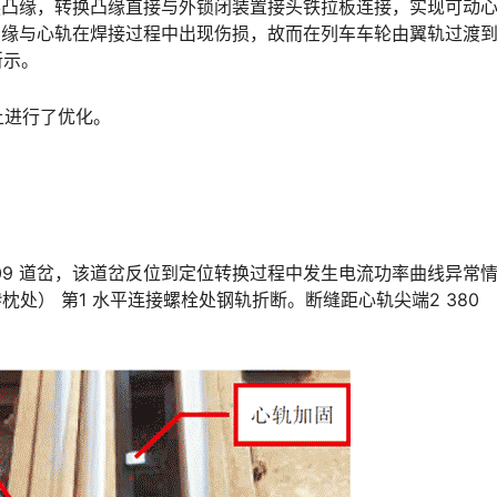
换凸缘，转换凸缘直接与外锁闭装置接头铁拉板连接，实现可动
凸缘与心轨在焊接过程中出现伤损，故而在列车车轮由翼轨过渡
󠅰󠇖󠆌󠅹
上进行了优化。
）009 道岔，该道岔反位到定位转换过程中发生电流功率曲线异常
处） 第1 水平连接螺栓处钢轨折断。断缝距心轨尖端2 380