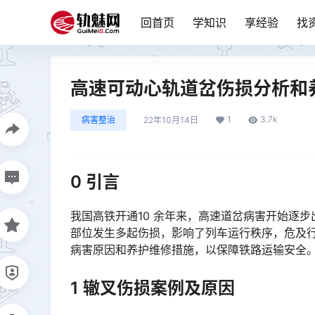
回首页
学知识
享经验
找
高速可动心轨道岔伤损分析和
1
3.7k
病害整治
22年10月14日
0 引言
我国高铁开通10 余年来，高速道岔病害开始逐
部位发生多起伤损，影响了列车运行秩序，危及
病害原因和养护维修措施，以保障铁路运输安全。󠅅󠅃󠄵󠅂󠄪󠇖󠆨󠆨󠇕󠆞󠆒󠅬󠇘󠆭󠆘󠇙󠆝󠅵󠇗󠆭󠆁󠄐󠇗󠅹󠅸󠇖󠆍󠅳󠇖󠅹󠅰󠇖󠆌
1 辙叉伤损案例及原因