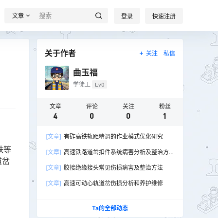
文章
登录
快速注册
关于作者
关注
私信
曲玉福
学徒工
Lv0
文章
评论
关注
粉丝
4
0
0
1
[文章]
有砟高铁轨距精调的作业模式优化研究
铁等
[文章]
高速铁路道岔扣件系统病害分析及整治方
道岔
法
[文章]
胶接绝缘接头常见伤损病害及整治方法
[文章]
高速可动心轨道岔伤损分析和养护维修
Ta的全部动态