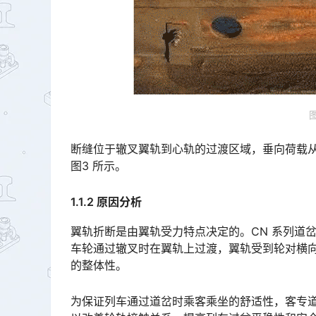
断缝位于辙叉翼轨到心轨的过渡区域，垂向荷载
图3 所示。
1.1.2 原因分析
翼轨折断是由翼轨受力特点决定的。CN 系列道岔翼
车轮通过辙叉时在翼轨上过渡，翼轨受到轮对横
的整体性。󠅅󠅃󠄵󠅂󠄪󠇖󠆨󠆨󠇕󠆞󠆒󠅬󠇘󠆭󠆘󠇙󠆝󠅵󠇗󠆭󠆁󠄐󠇗󠅹󠅸󠇖󠆍󠅳󠇖󠅹󠅰󠇖󠆌󠅹
为保证列车通过道岔时乘客乘坐的舒适性，客专道