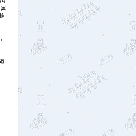
相互
时翼
移
%，
道