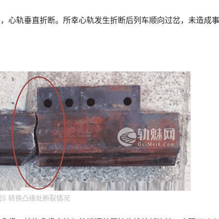
8道岔，心轨垂直折断。所幸心轨发生折断后列车顺向过岔，未造成
图5 转换凸缘处断裂情况