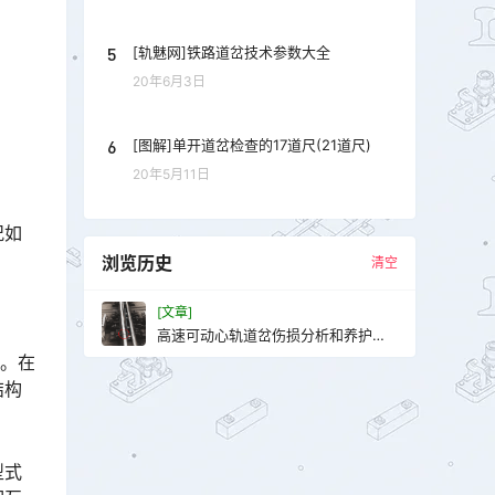
5
[轨魅网]铁路道岔技术参数大全
20年6月3日
6
[图解]单开道岔检查的17道尺(21道尺)
20年5月11日
况如
浏览历史
清空
[文章]
高速可动心轨道岔伤损分析和养护维
修
面。在
结构
型式