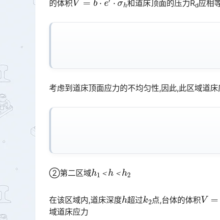
的体积
和道床顶面的压力R󠅅󠅃󠄵󠅂󠄪󠇖󠆨󠆨󠇕󠆞󠆒󠅬󠇘󠆭󠆘󠇙󠆝󠅵󠇗󠆭󠆁󠄐󠇗󠅹󠅸󠇖󠆍󠅳󠇖󠅹󠅰󠇖󠆌󠅹
应相
d
考虑到道床顶面应力的不均匀性,因此,此区域道床应
h
h
1
2
＜
h
＜
②第二区域
＜
＜
h
k
2
V
=
σ
在该区域内,道床深度
超过
点,台体的体积
域道床应力󠅅󠅃󠄵󠅂󠄪󠇖󠆨󠆨󠇕󠆞󠆒󠅬󠇘󠆭󠆘󠇙󠆝󠅵󠇗󠆭󠆁󠄐󠇗󠅹󠅸󠇖󠆍󠅳󠇖󠅹󠅰󠇖󠆌󠅹