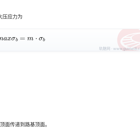
大压应力为
m
a
x
σ
b
=
m
⋅
σ
b
床顶面传递到路基顶面。