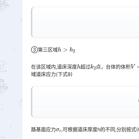
h
>
h
2
③第三区域
h
k
2
V
=
在该区域内,道床深度
超过
点，台体的体积
域道床应力(下式8)󠅅󠅃󠄵󠅂󠄪󠇖󠆨󠆨󠇕󠆞󠆒󠅬󠇘󠆭󠆘󠇙󠆝󠅵󠇗󠆭󠆁󠄐󠇗󠅹󠅸󠇖󠆍󠅳󠇖󠅹󠅰󠇖󠆌󠅹
σ
r
路基面应力
,可根据道床厚度h的不同,分别按式(