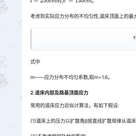
时,
。󠅅󠅃󠄵󠅂󠄪󠇖󠆨󠆨󠇕󠆞󠆒󠅬󠇘󠆭󠆘󠇙󠆝󠅵󠇗󠆭󠆁󠄐󠇗󠅹󠅸󠇖󠆍󠅳󠇖󠅹󠅰󠇖󠆌󠅹
考虑到实际应力分布的不均匀性,道床顶面上的最
式中
m——应力分布不均匀系数,取m=1.6。
2.道床内部及路基顶面应力
常用的道床应力近似计算法，有如下假设:
(1)道床上的压力以扩散角β按直线扩散规律从道