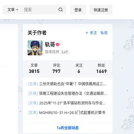
文章
登录
快速注册
关于作者
关注
私信
轨哥
首席技师
Lv7
文章
评论
关注
粉丝
3815
797
6
1669
[文章]
三伏天钢轨也会“中暑”？中国铁路用这三招
破解热胀冷缩难题
[文章]
铁路工程建设失信管理办法（交通运输部
令2026年第15号）
[文章]
2025年“11·27”洛羊镇站检测列车与作业人
员相撞重大交通事故
[文章]
MGH95/10-31 H=26.5门式起重机计算书
Ta的全部动态