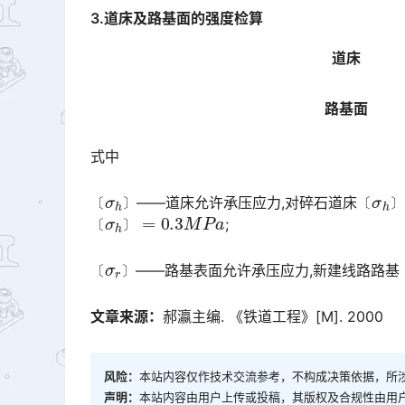
3.道床及路基面的强度检算
路
式中
〔
σ
h
〕
〔
σ
h
——道床允许承压应力,对碎石道床
〔
σ
h
〕
=
0.3
M
P
a
〔
〕
〔
〕
;󠅅󠅃󠄵󠅂󠄪󠇖󠆨󠆨󠇕󠆞󠆒󠅬󠇘󠆭󠆘󠇙󠆝󠅵󠇗󠆭󠆁󠄐󠇗󠅹󠅸󠇖󠆍󠅳󠇖󠅹󠅰󠇖󠆌󠅹
〔
〕
〔
σ
r
〕
——路基表面允许承压应力,新建线路路基
〔
〕
文章来源：
郝瀛主编. 《铁道工程》[M]. 2000
风险：
本站内容仅作技术交流参考，不构成决策依据，所
声明：
本站内容由用户上传或投稿，其版权及合规性由用