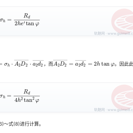
σ
h
=
R
d
2
h
e
′
tan
φ
σ
h
⋅
A
2
D
2
―
⋅
a
2
d
2
―
A
2
D
2
―
=
a
2
d
2
―
=
2
h
tan
φ
，而
。因此
σ
h
=
R
d
4
h
2
tan
2
φ
6)～式(8)进行计算。