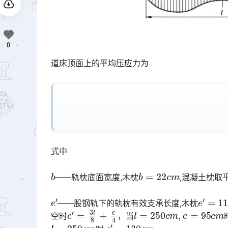
0
道床顶面上的平均压应力为
式中
b
b
=
22
c
m
——轨枕底面宽度,木枕
,混凝土枕取
e
′
e
′
=
110
——股钢轨下的轨枕有效支承长度,木枕
e
′
=
3
l
8
+
e
4
l
=
250
c
m
,
e
=
95
c
m
空时
，当
l
=
250
c
m
e
′
=
130
c
m