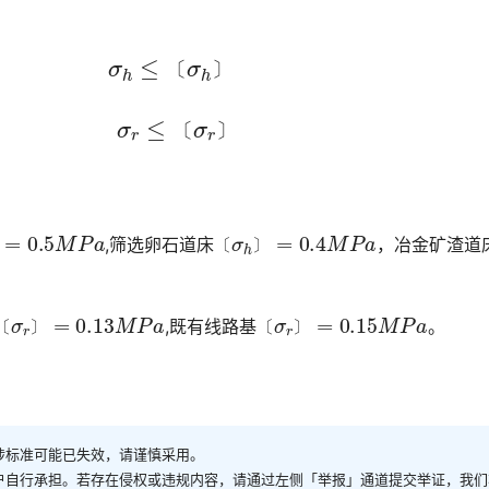
σ
h
≤
〔
σ
h
〕
道床
〔
〕
σ
r
≤
〔
σ
r
〕
基面
〔
〕
〕
=
0.5
M
P
a
〔
σ
h
〕
=
0.4
M
P
a
,筛选卵石道床
，冶金矿渣道
〔
〕
〔
σ
r
〕
=
0.13
M
P
a
〔
σ
r
〕
=
0.15
M
P
a
,既有线路基
。󠅅󠅃󠄵󠅂󠄪󠇖󠆨󠆨󠇕󠆞󠆒󠅬󠇘󠆭󠆘󠇙󠆝󠅵󠇗󠆭󠆁󠄐󠇗󠅹󠅸󠇖󠆍󠅳󠇖󠅹󠅰󠇖󠆌󠅹
〔
〕
〔
〕
涉标准可能已失效，请谨慎采用。
户自行承担。若存在侵权或违规内容，请通过左侧「举报」通道提交举证，我们