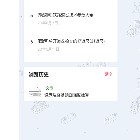
5
[轨魅网]铁路道岔技术参数大全
20年6月3日
6
[图解]单开道岔检查的17道尺(21道尺)
20年5月11日
浏览历史
清空
[文章]
道床及路基顶面强度检算