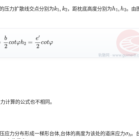
k
1
,
k
2
h
1
,
h
2
的压力扩散线交点分别为
，距枕底高度分别为
。由
b
2
c
o
t
φ
h
2
=
e
′
2
c
o
t
φ
应力计算的公式也不相同。
σ
h
的压应力分布形成一梯形台体,台体的高度为该处的道床应力
。