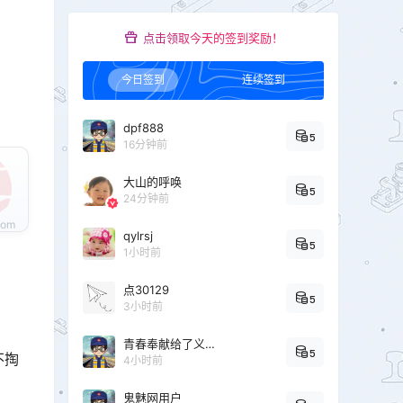
点击领取今天的签到奖励！
今日签到
连续签到
dpf888
5
16分钟前
大山的呼唤
5
24分钟前
qylrsj
5
1小时前
点30129
5
3小时前
青春奉献给了义务教育
5
不掏
4小时前
鬼魅网用户