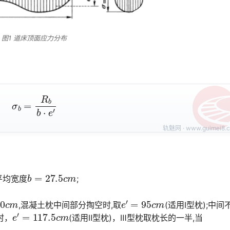
图1 道床顶面应力分布
σ
b
=
R
b
b
⋅
e
′
b
=
27.5
c
m
平均宽度
;
c
m
e
′
=
95
c
m
,混凝土枕中间部分掏空时,取
(适用Ⅰ型枕);中间
e
′
=
117.5
c
m
时，
(适用Ⅱ型枕)，Ⅲ型枕取枕长的一半,当