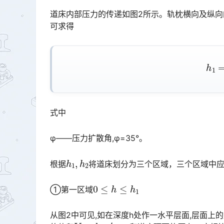
道床内部压力的传递如图2所示。轨枕横向及纵向
可求得
h
1
=
式中
φ——压力扩散角,φ=35°。
h
1
,
h
2
根据
将道床划分为三个区域，三个区域中
0
≤
h
≤
h
1
①第一区域
从图2中可见,如在深度h处作一水平层面,层面上
V
=
b
⋅
e
′
⋅
σ
h