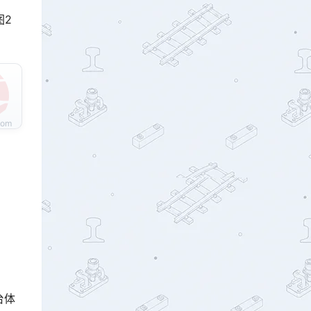
图2
台体