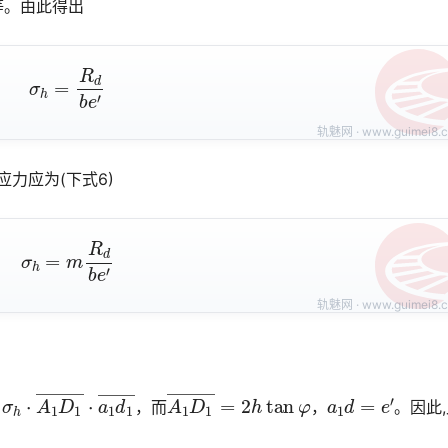
等。由此得出
σ
h
=
R
d
b
e
′
力应为(下式6)
σ
h
=
m
R
d
b
e
′
h
⋅
A
1
D
1
―
⋅
a
1
d
1
―
A
1
D
1
―
=
2
h
tan
φ
a
1
d
=
e
′
，而
，
。因此