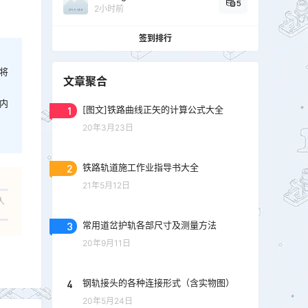
5
2小时前
签到排行
将
文章聚合
内
1
[图文]铁路曲线正矢的计算公式大全
20年3月23日
2
铁路轨道施工作业指导书大全
21年5月12日
人
3
常用道岔护轨各部尺寸及测量方法
20年9月11日
4
钢轨接头的各种连接形式（含实物图）
20年5月24日