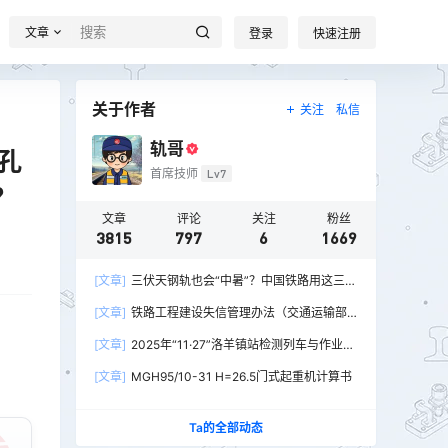
文章
登录
快速注册
关于作者
关注
私信
轨哥
孔
首席技师
Lv7
？
文章
评论
关注
粉丝
3815
797
6
1669
[文章]
三伏天钢轨也会“中暑”？中国铁路用这三招
破解热胀冷缩难题
[文章]
铁路工程建设失信管理办法（交通运输部
令2026年第15号）
[文章]
2025年“11·27”洛羊镇站检测列车与作业人
员相撞重大交通事故
[文章]
MGH95/10-31 H=26.5门式起重机计算书
Ta的全部动态