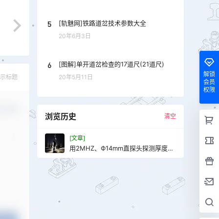
5
[轨魅网]铁路道岔技术参数大全
20年6月3日
6
[图解]单开道岔检查的17道尺(21道尺)
解锁
20年5月11日
示标题
会员
权限
认修改
浏览历史
清空
[文章]
用2MHZ、Ф14mm直探头探测厚度为
350mm锻件，发现距探测面200mm
处有一缺陷，其回波高度比标准试块
深150mm处Ф2mm平底孔回波高
11dB，求缺陷的平底孔当量；该缺陷
相当于多大的长横孔直径？