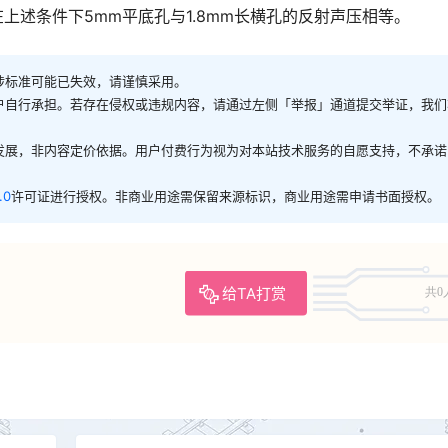
在上述条件下5mm平底孔与1.8mm长横孔的反射声压相等。
涉标准可能已失效，请谨慎采用。
户自行承担。若存在侵权或违规内容，请通过左侧「举报」通道提交举证，我们
发展，非内容定价依据。用户付费行为视为对本站技术服务的自愿支持，不承诺
.0
许可证进行授权。非商业用途需保留来源标识，商业用途需申请书面授权。
给TA打赏
共0