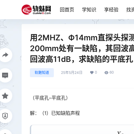
回首页
学知识
享经验
找
用2MHZ、Ф14mm直探头探
200mm处有一缺陷，其回波
回波高11dB，求缺陷的平底
0
60
轨魅知道
25年5月24日
（平底孔–平底孔）
解：（1）已知缺陷声程
Φ
=
Φ
A
×
X
Φ
X
A
×
10