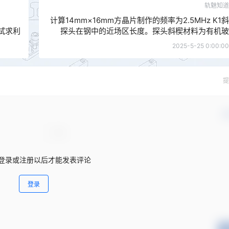
轨魅知道
计算14mm×16mm方晶片制作的频率为2.5MHz K1斜
试求利
探头在钢中的近场区长度。探头斜楔材料为有机玻
料与
璃。
2025-5-25 0:00:00
如何调
提
确
登录或注册以后才能发表评论
登录