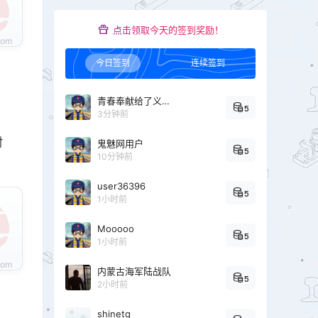
点击领取今天的签到奖励！
今日签到
连续签到
青春奉献给了义务教育
5
3分钟前
射
鬼魅网用户
5
10分钟前
user36396
5
1小时前
Mooooo
5
1小时前
内蒙古海军陆战队
5
2小时前
shinetg