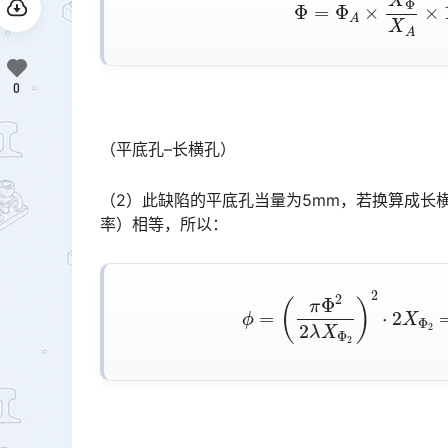
0
（平底孔–长横孔）
（2）此缺陷的平底孔当量为5mm，若换算成长
率）相等，所以：
ϕ
=
(
π
Φ
2
2
λ
X
Φ
2
)
2
⋅
2
X
Φ