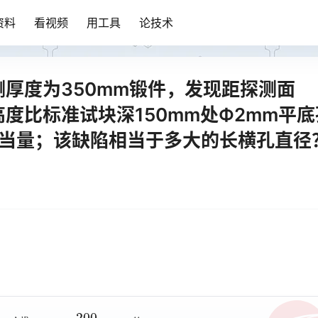
资料
看视频
用工具
论技术
测厚度为350mm锻件，发现距探测面
高度比标准试块深150mm处Ф2mm平底
孔当量；该缺陷相当于多大的长横孔直径
Δ
d
B
40
=
2
×
200
15
×
10
11
40
=
5
(
mm
)