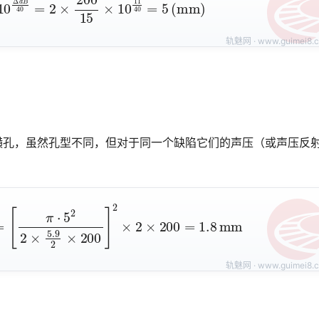
横孔，虽然孔型不同，但对于同一个缺陷它们的声压（或声压反
2
=
[
π
⋅
5
2
2
×
5.9
2
×
200
]
2
×
2
×
200
=
1.8
mm