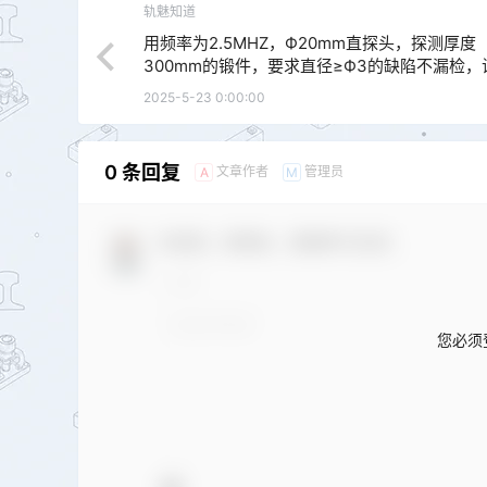
轨魅知道
用频率为2.5MHZ，Ф20mm直探头，探测厚度
300mm的锻件，要求直径≥Ф3的缺陷不漏检，
用工件大平底，如何调节探伤灵敏度？若改用材
2025-5-23 0:00:00
工件相同的200mm，深Ф2mm，平底孔试块，
节探伤灵敏度？
0 条回复
文章作者
管理员
A
M
欢迎您，新朋友，感谢参与互动！
您必须