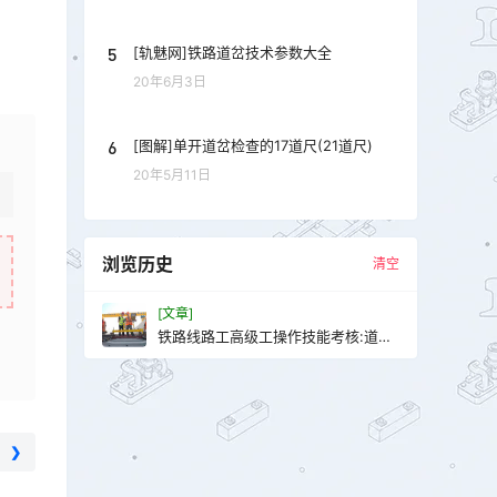
5
[轨魅网]铁路道岔技术参数大全
20年6月3日
6
[图解]单开道岔检查的17道尺(21道尺)
20年5月11日
浏览历史
清空
[文章]
铁路线路工高级工操作技能考核:道岔
起道作业
❯