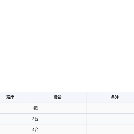
精度
数量
备注
1把
3台
4台