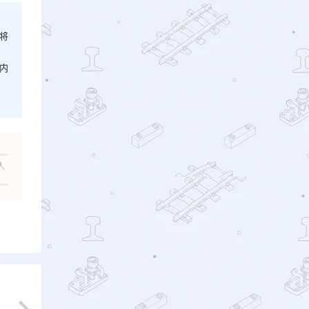
将
内
人