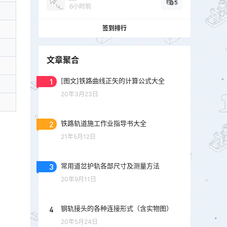
5
6小时前
签到排行
文章聚合
1
[图文]铁路曲线正矢的计算公式大全
20年3月23日
2
铁路轨道施工作业指导书大全
21年5月12日
3
常用道岔护轨各部尺寸及测量方法
20年9月11日
4
钢轨接头的各种连接形式（含实物图）
20年5月24日