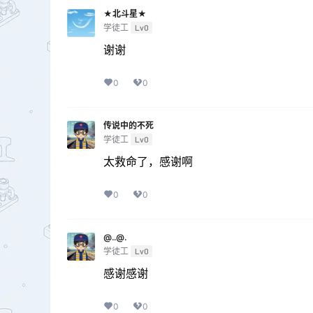
★北斗星★
学徒工
Lv0
谢谢
0
0
传说中的不死
学徒工
Lv0
太救命了，感谢啊
0
0
@..@.
学徒工
Lv0
感谢感谢
0
0