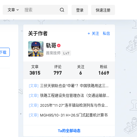
文章
登录
快速注册
关于作者
关注
私信
轨哥
下载
首席技师
Lv7
文章
评论
关注
粉丝
3815
797
6
1669
[文章]
三伏天钢轨也会“中暑”？中国铁路用这三招
破解热胀冷缩难题
[文章]
铁路工程建设失信管理办法（交通运输部
令2026年第15号）
[文章]
2025年“11·27”洛羊镇站检测列车与作业人
员相撞重大交通事故
[文章]
MGH95/10-31 H=26.5门式起重机计算书
Ta的全部动态