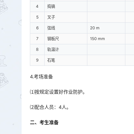
4
捣镐
5
叉子
6
弦线
20 m
7
钢板尺
150 mm
８
轨温计
９
石笔
4.考场准备
⑴按规定设置好作业防护。
⑵配合人员：4人。
二、考生准备