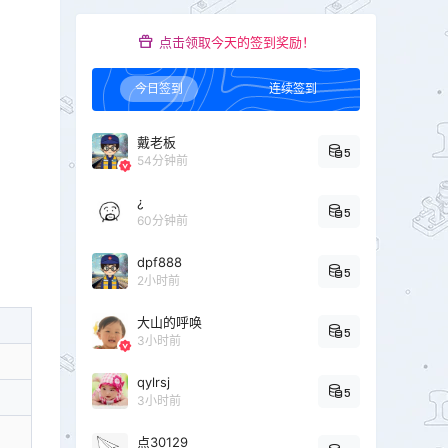
点击领取今天的签到奖励！
今日签到
连续签到
戴老板
5
54分钟前
¿
5
60分钟前
dpf888
5
2小时前
大山的呼唤
5
3小时前
qylrsj
5
3小时前
点30129