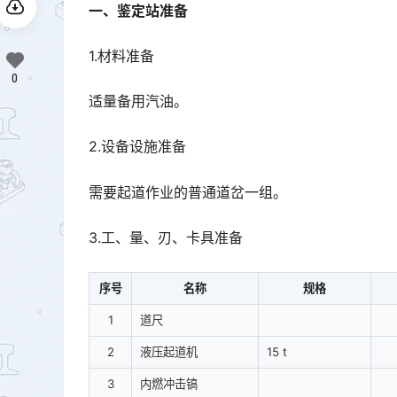
一、鉴定站准备
1.材料准备
0
适量备用汽油。
2.设备设施准备
需要起道作业的普通道岔一组。
3.工、量、刃、卡具准备
序号
名称
规格
1
道尺
2
液压起道机
15 t
3
内燃冲击镐