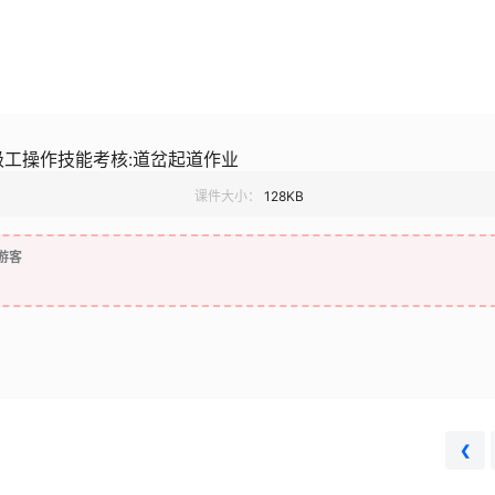
工操作技能考核:道岔起道作业
课件大小：
128KB
游客
❮