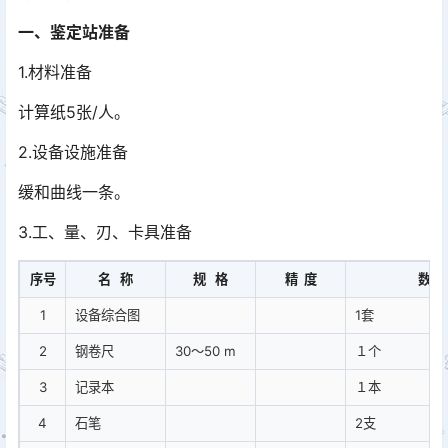
一、鉴定站准备
1.材料准备
计算纸5张/人。
2.设备设施准备
缓和曲线一条。
3.工、量、刃、卡具准备
序号
名 称
规 格
精 度
数 
1
设备综合图
1套
2
钢卷尺
30～50 m
１个
3
记录本
１本
4
石笔
2支