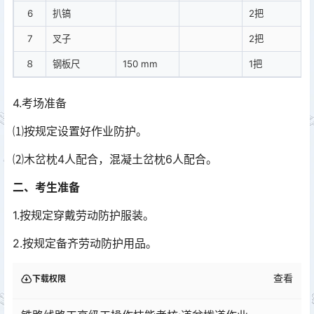
6
扒镐
2把
7
叉子
2把
８
钢板尺
150 mm
1把
4.考场准备
⑴按规定设置好作业防护。
⑵木岔枕4人配合，混凝土岔枕6人配合。
二、考生准备
1.按规定穿戴劳动防护服装。
2.按规定备齐劳动防护用品。
查看
下载权限