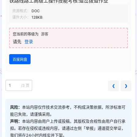
铁路线路工高级工操作技能考核:道岔拨道作业
资源格式：
DOC
课件大小：
128KB
您当前的等级为
游客
请先
登录
百度网盘
/
3 页
❮
❯
风险：
本站内容仅作技术交流参考，不构成决策依据，所涉标准可
能已失效，请谨慎采用。
声明：
本站内容由用户上传或投稿，其版权及合规性由用户自行承
担。若存在侵权或违规内容，请通过左侧「举报」通道提交举证，
我们将在24小时内核实并下架。