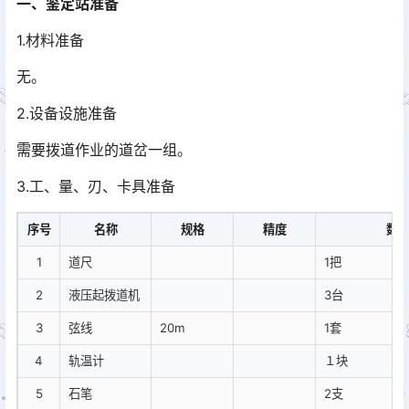
一、鉴定站准备
1.材料准备
无。
2.设备设施准备
需要拨道作业的道岔一组。
3.工、量、刃、卡具准备
序号
名称
规格
精度
数
1
道尺
1把
2
液压起拨道机
3台
3
弦线
20m
1套
4
轨温计
１块
5
石笔
2支