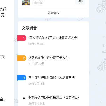
5
6小时前
轨道
签到排行
并完
文章聚合
1
[图文]铁路曲线正矢的计算公式大全
20年3月23日
”见
2
铁路轨道施工作业指导书大全
21年5月12日
3
常用道岔护轨各部尺寸及测量方法
20年9月11日
4
钢轨接头的各种连接形式（含实物图）
全。
20年5月24日