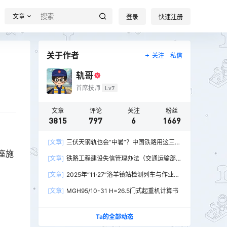
文章
登录
快速注册
关于作者
关注
私信
轨哥
首席技师
Lv7
文章
评论
关注
粉丝
3815
797
6
1669
[文章]
三伏天钢轨也会“中暑”？中国铁路用这三招
座施
破解热胀冷缩难题
[文章]
铁路工程建设失信管理办法（交通运输部
令2026年第15号）
[文章]
2025年“11·27”洛羊镇站检测列车与作业人
员相撞重大交通事故
[文章]
MGH95/10-31 H=26.5门式起重机计算书
Ta的全部动态