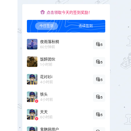
点击领取今天的签到奖励！
今日签到
连续签到
夜雨落秋桐
5
60分钟前
饭醉团伙
5
1小时前
花衬衫i
5
4小时前
铁头
5
4小时前
天天
5
6小时前
鬼魅网用户