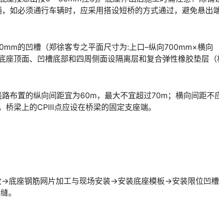
辆，如必须通行车辆时，应采用搭设短桥的方式通过，避免悬出
0mm的凹槽（郑徐客专之平面尺寸为:上口–纵向700mm×横向
m）。底座顶面、凹槽底部和四周侧面设隔离层和复合弹性橡胶垫层（
线路布置的纵向间距宜为60m，最大不宜超过70m；横向间距不
󠆨󠇕󠆞󠆒󠅬󠇘󠆭󠆘󠇙󠆝󠅵󠇗󠆭󠆁󠄐󠇗󠅹󠅸󠇖󠆍󠅳󠇖󠅹󠅰󠇖󠆌󠅹
收→底座钢筋网片加工与现场安装→安装底座模板→安装限位凹
填缝。