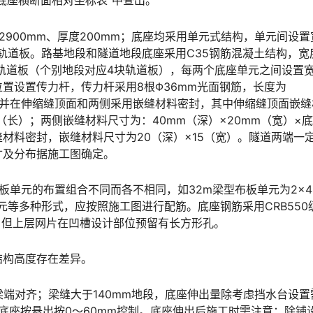
󠆭󠆘󠇙󠆝󠅵󠇗󠆭󠆁󠄐󠇗󠅹󠅸󠇖󠆍󠅳󠇖󠅹󠅰󠇖󠆌󠅹
2900mm、厚度200mm；底座均采用单元式结构，单元间设置
块轨道板。路基地段和隧道地段底座采用C35钢筋混凝土结构，宽
3块轨道板（个别地段对应4块轨道板），每两个底座单元之间设置
位置设置传力杆，传力杆采用8根Φ36mm光面钢筋，长度为
，并在伸缩缝顶面和两侧采用嵌缝材料密封，其中伸缩缝顶面嵌缝
度（长）；两侧嵌缝材料尺寸为：40mm（深）×20mm（宽）×
材料密封，嵌缝材料尺寸为20（深）×15（宽）。隧道两端一
󠇗󠆭󠆁󠄐󠇗󠅹󠅸󠇖󠆍󠅳󠇖󠅹󠅰󠇖󠆌󠅹
单元的布置组合不同而各不相同，如32m梁型布板单元为2×49
布板单元等多种形式，应按照施工图进行配筋。底座钢筋采用CRB550
󠆨󠇕󠆞󠆒󠅬󠇘󠆭󠆘󠇙󠆝󠅵󠇗󠆭󠆁󠄐󠇗󠅹󠅸󠇖󠆍󠅳󠇖󠅹󠅰󠇖󠆌󠅹
结构高度存在差异。
梁端对齐；梁缝大于140mm地段，底座伸出量除考虑挡水台设置
和底座按悬出按0～60mm控制。底座伸出后施工时需注意：除铺