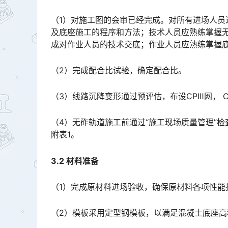
（1）对施工图的会审已经完成。对所有进场人
及底座施工的程序和方法；技术人员应熟练掌握
成对作业人员的技术交底；作业人员应熟练掌握底座施工方法、工序要求、作业标准。󠅅󠅃󠄵󠅂󠄪󠇖󠆨󠆨󠇕󠆞󠆒
（2）完成配合比试验，确定配合比。
（3）线路沉降变形通过预评估，布设CPⅢ网， 
（4）无砟轨道施工前通过“施工现场质量管理”
附表1。
3.2 材料准备
（1）完成原材料进场验收，确保原材料各项性能
（2）模板采用定型钢模板，以满足混凝土底座