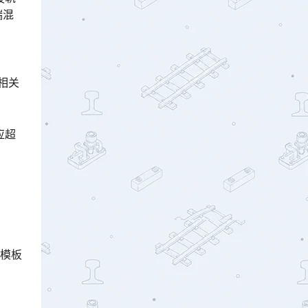
端混
相关
应超
槽模板