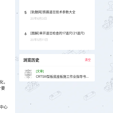
5
[轨魅网]铁路道岔技术参数大全
20年6月3日
6
[图解]单开道岔检查的17道尺(21道尺)
20年5月11日
浏览历史
清空
[文章]
CRTSⅢ型板底座板施工作业指导书
（新建）
化，
计要
中心