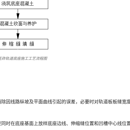
 无砟轨道底座施工工艺流程图
消除因线路纵坡及平面曲线引起的误差，必要时对轨道板板缝宽
应同时在底座基面上放样底座边线、伸缩缝位置和凹槽中心线位