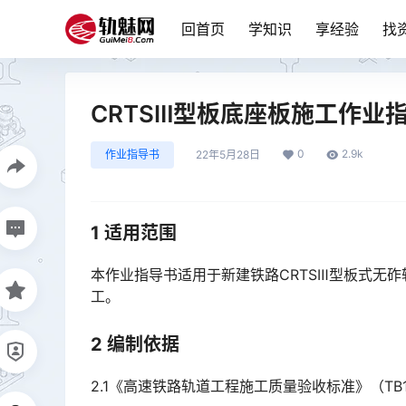
回首页
学知识
享经验
找
CRTSⅢ型板底座板施工作业
0
2.9k
作业指导书
22年5月28日
1 适用范围
本作业指导书适用于新建铁路CRTSⅢ型板式无
工。
2 编制依据
2.1《高速铁路轨道工程施工质量验收标准》（TB107