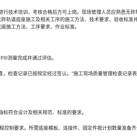
员进行技术培训，考核合格后方可上岗。现场管理人员应熟悉无砟
无砟轨道底座施工及相关工序的施工方法、技术要求、验收标准
󠅬󠇘󠆭󠆘󠇙󠆝󠅵󠇗󠆭󠆁󠄐󠇗󠅹󠅸󠇖󠆍󠅳󠇖󠅹󠅰󠇖󠆌󠅹
CPⅢ测量完成并通过评估。
检查，检查记录已按规定经过签认。“施工现场质量管理检查记录表
指标符合设计及相关规范、标准的要求。
高程控制要求。所需底座模板、连接件、固定件按计划数量准备齐