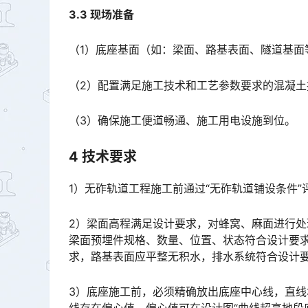
3.3 现场准备
（1）底座基面（如：梁面、路基表面、隧道基面
（2）配置满足施工技术和工艺参数要求的混凝
（3）确保施工便道畅通、施工用电设施到位。
4 技术要求
1）无砟轨道工程施工前通过“无砟轨道铺设条件
2）梁面高程满足设计要求，对蜂窝、麻面进行
梁面预埋件规格、数量、位置、状态符合设计要
求，路基表面应平整无积水，排水系统符合设计要求。󠅅󠅃󠄵󠅂󠄪󠇖󠆨󠆨󠇕󠆞󠆒󠅬󠇘󠆭󠆘󠇙󠆝󠅵󠇗󠆭󠆁󠄐󠇗󠅹󠅸󠇖󠆍󠅳󠇖
3）底座施工前，必须精确放出底座中心线，直