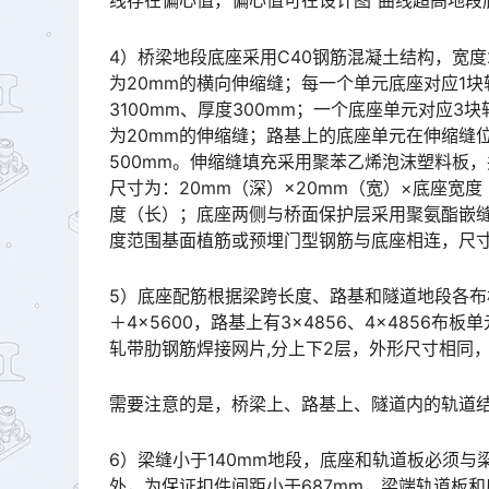
线存在偏心值，偏心值可在设计图“曲线超高地段底座横断面相对坐标表”中查出。󠅅󠅃󠄵󠅂󠄪󠇖󠆨󠆨󠇕󠆞󠆒󠅬󠇘
4）桥梁地段底座采用C40钢筋混凝土结构，宽度
为20mm的横向伸缩缝；每一个单元底座对应1
3100mm、厚度300mm；一个底座单元对应
为20mm的伸缩缝；路基上的底座单元在伸缩缝
500mm。伸缩缝填充采用聚苯乙烯泡沫塑料板
尺寸为：20mm（深）×20mm（宽）×底座宽
度（长）；底座两侧与桥面保护层采用聚氨酯嵌缝
度范围基面植筋或预埋门型钢筋与底座相连，尺寸及分布据施工图确定。󠅅󠅃󠄵󠅂󠄪󠇖󠆨󠆨󠇕󠆞󠆒󠅬󠇘󠆭󠆘󠇙󠆝
5）底座配筋根据梁跨长度、路基和隧道地段各布板
＋4×5600，路基上有3×4856、4×4856
轧带肋钢筋焊接网片,分上下2层，外形尺寸相同，但上层网片在凹槽设计部位预留有长方形孔。󠅅󠅃󠄵󠅂󠄪󠇖󠆨
需要注意的是，桥梁上、路基上、隧道内的轨道
6）梁缝小于140mm地段，底座和轨道板必须与
外，为保证扣件间距小于687mm，梁端轨道板