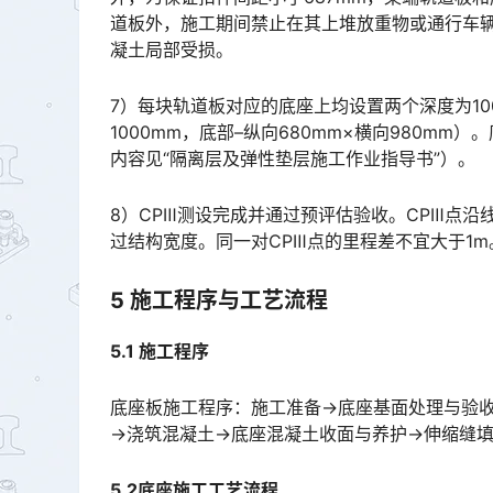
道板外，施工期间禁止在其上堆放重物或通行车
凝土局部受损。󠅅󠅃󠄵󠅂󠄪󠇖󠆨󠆨󠇕󠆞󠆒󠅬󠇘󠆭󠆘󠇙󠆝󠅵󠇗󠆭󠆁󠄐󠇗󠅹󠅸󠇖󠆍󠅳󠇖󠅹󠅰󠇖󠆌󠅹
7）每块轨道板对应的底座上均设置两个深度为10
1000mm，底部–纵向680mm×横向980m
内容见“隔离层及弹性垫层施工作业指导书”）。󠅅󠅃󠄵󠅂󠄪󠇖󠆨󠆨󠇕󠆞󠆒󠅬󠇘󠆭󠆘󠇙󠆝󠅵󠇗󠆭󠆁󠄐󠇗󠅹󠅸󠇖󠆍󠅳󠇖󠅹󠅰󠇖󠆌󠅹
8）CPⅢ测设完成并通过预评估验收。CPⅢ点沿
过结构宽度。同一对CPⅢ点的里程差不宜大于1m。桥梁上的CPⅢ点应设在桥梁的固定支座端。󠅅󠅃󠄵󠅂󠄪󠇖󠆨
5 施工程序与工艺流程
5.1 施工程序
底座板施工程序：施工准备→底座基面处理与验
→浇筑混凝土→底座混凝土收面与养护→伸缩缝
5.2底座施工工艺流程