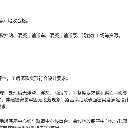
等）验收合格。
土搅拌站、混凝土输送车、混凝土输送泵、钢筋加工场等资源。
”评估，工后沉降变形符合设计要求。
处理，处理后无浮渣、浮灰、油污等，平整度要求整孔梁面平缓变
求，伸缩缝安装牢固无脱落现象；路基高程及表面密实度满足设
󠅰󠇖󠆌󠅹
线地段底座中心线与轨道中心线重合，曲线地段底座中心线与轨道