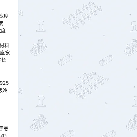
宽度
度
宽度
材料
底座宽
定长
25
级冷
需要
设轨