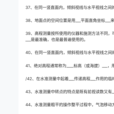
37、在同一竖直面内，倾斜视线与水平视线之间的夹角
38、地面点的空间位置是用___平面直角坐标___
39、高程测量按所使用的仪器和施测方法不同，
___是最准确，也是最普遍使用的。
40、在同一竖直面内，倾斜视线与水平视线之间的夹角
41、绝对高程通常称为____标高（或海拔）___，
/42、在水准测量中起着___传递高程___作用的
43、水准测量中转点的特点是既有前视读数又有___
44、水准测量粗平的操作整平过程中，气泡移动