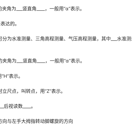
为___竖直角____，一般用“α”表示。
来表达的。
可分为水准测量、三角高程测量、气压高程测量，其中___水准测
为___竖直角____，一般用“α”表示。
用“H”表示。
临时立尺点，叫转点，用“Z”表示。
后视读数____。
方向与左手大拇指转动脚螺旋的方向