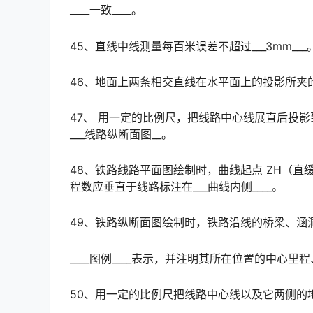
____一致____。
45、直线中线测量每百米误差不超过___3mm___
46、地面上两条相交直线在水平面上的投影所夹的角称
47、 用一定的比例尺，把线路中心线展直后投
___线路纵断面图__。
48、铁路线路平面图绘制时，曲线起点 ZH（直
程数应垂直于线路标注在___曲线内侧____。
49、铁路纵断面图绘制时，铁路沿线的桥梁、涵
____图例____表示，并注明其所在位置的中心
50、用一定的比例尺把线路中心线以及它两侧的