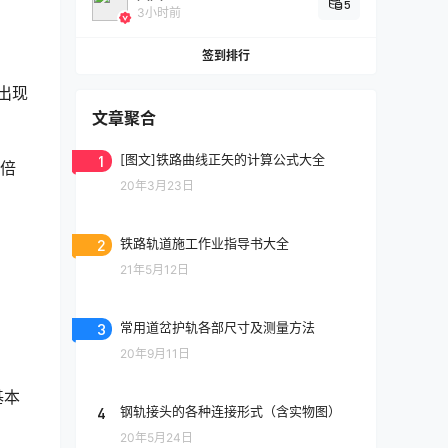
5
3小时前
签到排行
出现
文章聚合
1
[图文]铁路曲线正矢的计算公式大全
 倍
20年3月23日
2
铁路轨道施工作业指导书大全
21年5月12日
3
常用道岔护轨各部尺寸及测量方法
20年9月11日
基本
4
钢轨接头的各种连接形式（含实物图）
20年5月24日