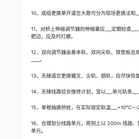
10、成组更换单开道岔大致可分为现场更换法和__
11、对桥上伸缩调节器的伸缩量应___定期检查
肥边，应及时打磨。
12、双向调节器由基本轨、双向尖轨、铁垫板总成
____。
13、无缝道岔更换辙叉、尖轨、钢轨，应尽快恢复原
14、无缝线路综合维修计划，宜以___单元轨条_
15、单根抽换桥枕，在实际锁定轨温___+10℃~-
16、合理划分线路单元，原则上以 200m 线路、
单元。