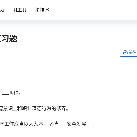
频
用工具
论技术
复习题
前往
___两种。
德意识__和职业道德行为的修养。
作应当以人为本，坚持____安全发展___，