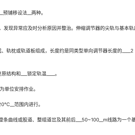
_预铺移设法__两种。
___，发现异常应及时分析原因并整治。伸缩调节器的尖轨与基本轨
、轨枕或轨道板组成，长度约是同类型单向调节器长度的____2
结构和___锁定轨温____。
__为单位安排作业。
20℃__范围内进行。
整条曲线或股道、整组道岔及其前后___50~100__m线路为一个