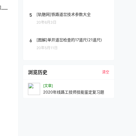
__
5
[轨魅网]铁路道岔技术参数大全
20年6月3日
6
[图解]单开道岔检查的17道尺(21道尺)
20年5月11日
浏览历史
清空
[文章]
2020年线路工技师技能鉴定复习题