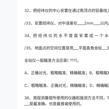
32、把经纬仪的中心安置在通过角顶点的铅垂线上，称
/33、安置经纬仪，对中误差在____2mm____以内
34、把 经 纬 仪 的 水 平 度 盘 安 置 成 一 个 水
/35、地面点的空间位置是用___平面直角坐标__
全站仪一般瞄准方法应是( ???)。
A、正确对光、粗略瞄准、精确瞄准；B、粗略瞄
C、粗略瞄准、正确对光、精确瞄准；D、精确瞄
36、高程测量按所使用的仪器和施测方法不同，
___是最准确，也是最普遍使用的。