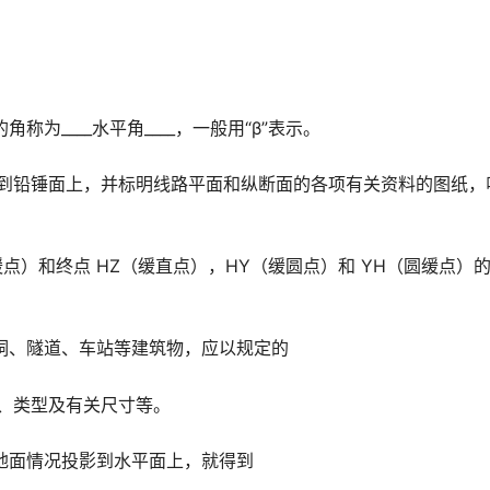
。
为____水平角____，一般用“β”表示。
影到铅锤面上，并标明线路平面和纵断面的各项有关资料的图纸，
缓点）和终点 HZ（缓直点），HY（缓圆点）和 YH（圆缓点）
洞、隧道、车站等建筑物，应以规定的
里程、类型及有关尺寸等。
地面情况投影到水平面上，就得到