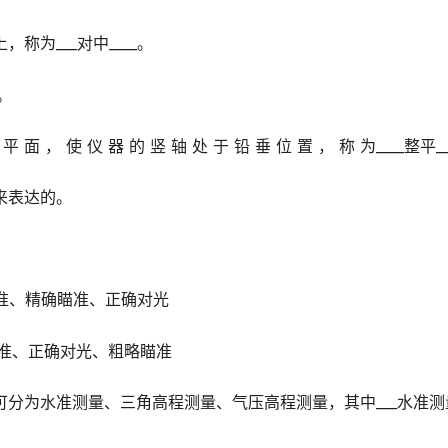
为___对中____。
。
 平 面 ， 使 仪 器 的 竖 轴 处 于 铅 垂 位 置 ， 称 为____整平_
_来表达的。
准、精确瞄准、正确对光
准、正确对光、粗略瞄准
可分为水准测量、三角高程测量、气压高程测量，其中___水准测