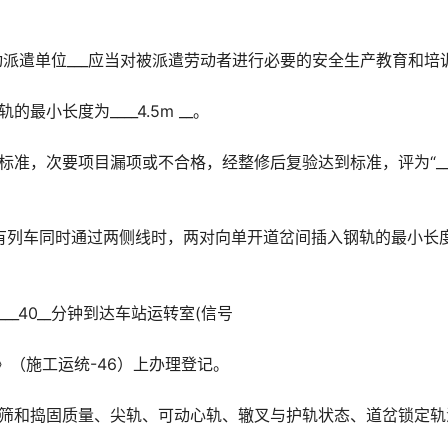
动派遣单位___应当对被派遣劳动者进行必要的安全生产教育和培
小长度为____4.5m __。
准，次要项目漏项或不合格，经整修后复验达到标准，评为“__
m/h，有列车同时通过两侧线时，两对向单开道岔间插入钢轨的最小长
_40__分钟到达车站运转室(信号
》（施工运统-46）上办理登记。
清筛和捣固质量、尖轨、可动心轨、辙叉与护轨状态、道岔锁定轨