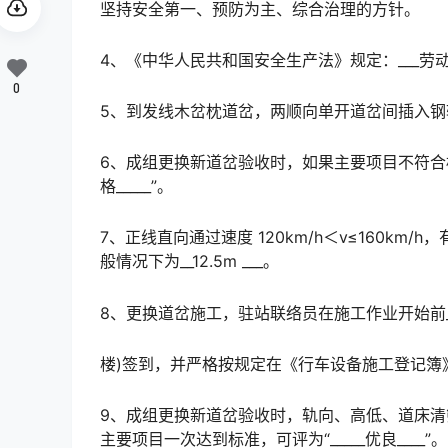
坚持安全第一、预防为主、综合治理的方针。
4、《中华人民共和国安全生产法》规定：___劳
0
5、到发线木岔枕道岔，两顺向单开道岔间插入钢轨的最
6、成组更换新道岔验收时，如果主要项目不符合标
格_____”。
7、正线直向通过速度 120km/h＜v≤160k
般情况下为__12.5m ___。
8、更换道岔施工，驻站联络员在施工作业开始前__
楼)签到，并严格按规定在《行车设备施工登记簿
9、成组更换新道岔验收时，轨向、高低、道床
主要项目一次达到标准，可评为“_____优良____”。󠅅󠅃󠄵󠅂󠄪󠇖󠆨󠆨󠇕󠆞󠆒󠅬󠇘󠆭󠆘󠇙󠆝󠅵󠇗󠆭󠆁󠄐󠇗󠅹󠅸󠇖󠆍󠅳󠇖󠅹󠅰󠇖󠆌󠅹