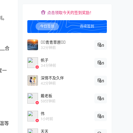
点击领取今天的签到奖励！
训。
今日签到
连续签到
青青草原
5
__合
32分钟前
帆子
5
34分钟前
度一
深情不及久伴
5
42分钟前
戴老板
5
59分钟前
伟
5
1小时前
温等
天天