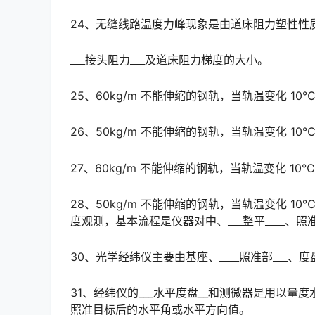
24、无缝线路温度力峰现象是由道床阻力塑性性
___接头阻力___及道床阻力梯度的大小。
25、60kg/m 不能伸缩的钢轨，当轨温变化 10℃时
26、50kg/m 不能伸缩的钢轨，当轨温变化 10℃时
27、60kg/m 不能伸缩的钢轨，当轨温变化 10℃
28、50kg/m 不能伸缩的钢轨，当轨温变化 10
度观测，基本流程是仪器对中、___整平____、照准和读数。󠅅󠅃󠄵󠅂󠄪󠇖󠆨󠆨󠇕󠆞󠆒󠅬󠇘󠆭󠆘󠇙󠆝󠅵󠇗󠆭󠆁󠄐󠇗󠅹󠅸
30、光学经纬仪主要由基座、____照准部___、
31、经纬仪的___水平度盘__和测微器是用以
照准目标后的水平角或水平方向值。