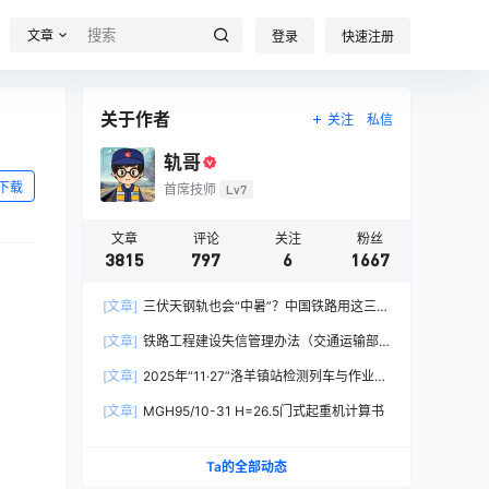
文章
登录
快速注册
关于作者
关注
私信
轨哥
下载
首席技师
Lv7
文章
评论
关注
粉丝
3815
797
6
1667
[文章]
三伏天钢轨也会“中暑”？中国铁路用这三招
破解热胀冷缩难题
[文章]
铁路工程建设失信管理办法（交通运输部
令2026年第15号）
[文章]
2025年“11·27”洛羊镇站检测列车与作业人
员相撞重大交通事故
[文章]
MGH95/10-31 H=26.5门式起重机计算书
Ta的全部动态