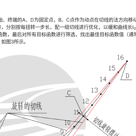
始、终端的A、D为固定点，B、C点作为动点在切线的法方向移
󠅅󠅃󠄵󠅂󠄪󠇖󠆨󠆨󠇕󠆞󠆒󠅬󠇘󠆭󠆘󠇙󠆝󠅵󠇗󠆭󠆁󠄐󠇗󠅹󠅸󠇖󠆍󠅳󠇖󠅹󠅰󠇖󠆌󠅹
0
函数，最后对所有目标函数进行筛选，找出最佳目标函数值（通
󠅸󠇖󠆍󠅳󠇖󠅹󠅰󠇖󠆌󠅹