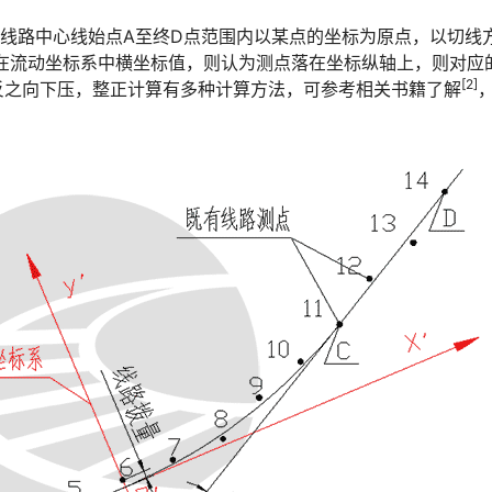
沿线路中心线始点A至终D点范围内以某点的坐标为原点，以切线
在流动坐标系中横坐标值，则认为测点落在坐标纵轴上，则对应
[2]
󠄵󠅂󠄪󠇖󠆨󠆨󠇕󠆞󠆒󠅬󠇘󠆭󠆘󠇙󠆝󠅵󠇗󠆭󠆁󠄐󠇗󠅹󠅸󠇖󠆍󠅳󠇖󠅹󠅰󠇖󠆌󠅹