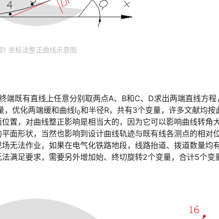
图1 坐标法整正曲线示意图
终端既有直线上任意分别取两点A、B和C、D求出两端直线方程
󠇗󠆭󠆁󠄐󠇗󠅹󠅸󠇖󠆍󠅳󠇖󠅹󠅰󠇖󠆌󠅹
和半径R，共有3个变量，许多文献均按
0
面位置，对曲线整正影响是相当大的，因为它可以影响曲线转角
的平面形状，当然也影响到设计曲线轨迹与既有线各测点的相对
现场无法作业，如果在电气化铁路地段，线路抬道、拨道数量均
无法满足要求，需要另外增加始、终切旋转2个变量，合计5个变