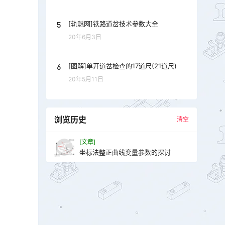
5
[轨魅网]铁路道岔技术参数大全
20年6月3日
6
[图解]单开道岔检查的17道尺(21道尺)
20年5月11日
浏览历史
清空
[文章]
坐标法整正曲线变量参数的探讨