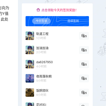
方向为
点击领取今天的签到奖励！
的Y值
，此处
今日签到
连续签到
轨道工程
5
1小时前
加油加油
5
2小时前
da6267950
5
4小时前
夜雨落秋桐
5
5小时前
饭醉团伙
5
6小时前
花衬衫i