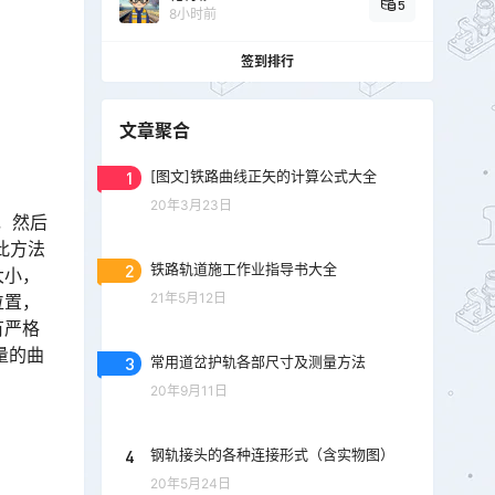
5
8小时前
签到排行
文章聚合
1
[图文]铁路曲线正矢的计算公式大全
20年3月23日
，然后
此方法
2
铁路轨道施工作业指导书大全
大小，
21年5月12日
位置，
有严格
量的曲
3
常用道岔护轨各部尺寸及测量方法
20年9月11日
4
钢轨接头的各种连接形式（含实物图）
20年5月24日