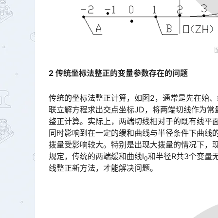
2 传统坐标法整正的变量参数存在的问题
传统的坐标法整正计算，如图2，通常是先在始、
联立解方程求出交点坐标JD，将两端切线作为常量，优化两端缓和曲线l󠅅󠅃󠄵󠅂󠄪󠇖󠆨󠆨󠇕󠆞󠆒󠅬󠇘󠆭󠆘󠇙󠆝󠅵
整正计算。实际上，两端切线相对于的既有线平
同时影响到在一定的缓和曲线与半径条件下曲线
拨量受影响较大。特别是出现大拨量的情况下，
规定，传统的两端缓和曲线l󠅅󠅃󠄵󠅂󠄪󠇖󠆨󠆨󠇕󠆞󠆒󠅬󠇘󠆭󠆘󠇙󠆝󠅵󠇗󠆭󠆁󠄐󠇗󠅹󠅸󠇖󠆍󠅳󠇖󠅹󠅰󠇖󠆌󠅹
和半径R共3个变量
0
线整正新方法，才能解决问题。