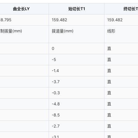
曲全长LY
始切长T1
终切长T
18.795
159.482
159.482
制拨量(mm)
拨道量(mm)
线形
0
直
-5
直
-1.4
直
-3.7
直
-0.3
直
-4.8
直
-8.5
直
-2.7
直
-3.1
直