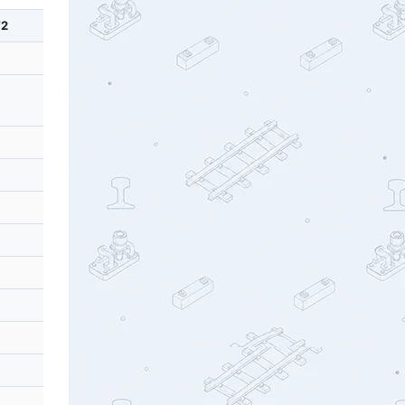
2
曲线偏角a
4°55′24.6″
超高(mm)
设计里程(m)
0
-214.47
0
0
-194.36
0
0
-184.62
0
0
-174.4
0
0
-154.38
0
0
-144.38
0
0
-131.03
0
0
-124.37
0
0
-114.36
-