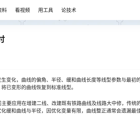
资料
看视频
用工具
论技术
讨
发生变化，曲线的偏角、半径、缓和曲线长度等线型参数与最初
󠇘󠆭󠆘󠇙󠆝󠅵󠇗󠆭󠆁󠄐󠇗󠅹󠅸󠇖󠆍󠅳󠇖󠅹󠅰󠇖󠆌󠅹
前主要应用在增建二线、改建既有铁路曲线及线路大中修，传统
优化缓和曲线与半径，因优化变量有限，曲线整正通常会遗漏最