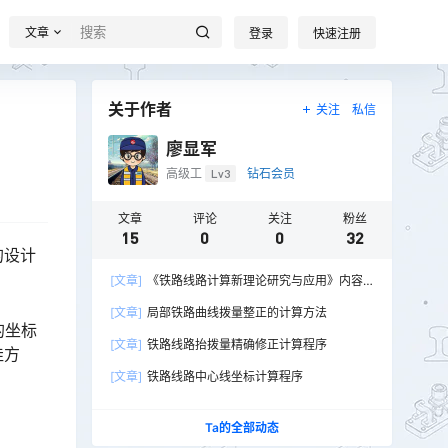
文章
登录
快速注册
关于作者
关注
私信
廖显军
高级工
Lv3
钻石会员
文章
评论
关注
粉丝
15
0
0
32
的设计
[文章]
《铁路线路计算新理论研究与应用》内容
勘误
[文章]
局部铁路曲线拨量整正的计算方法
的坐标
[文章]
铁路线路抬拨量精确修正计算程序
佳方
[文章]
铁路线路中心线坐标计算程序
Ta的全部动态