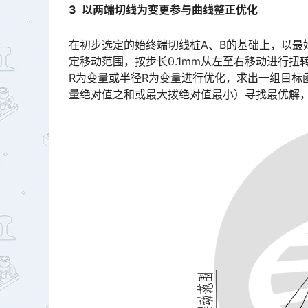
3 以两端切线为变更参与曲线整正优化
在初步选定的始终端切线桩A、B的基础上，以最
定移动范围，按步长0.1mm从左至右移动进行扭转，分别按每扭转一步长，配一组切线进行优化，以缓和曲线长l
R为变量或半径R为变量进行优化，求出一组目标
量绝对值之和或最大拨绝对值最小）寻找最优解，如图3所示。󠅅󠅃󠄵󠅂󠄪󠇖󠆨󠆨󠇕󠆞󠆒󠅬󠇘󠆭󠆘󠇙󠆝󠅵󠇗󠆭󠆁󠄐󠇗