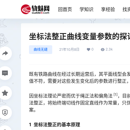
回首页
学知识
享经验
找
坐标法整正曲线变量参数的探
0
2.3k
曲线无缝
21年10月8日
既有铁路曲线在经过长期运营后，其平面线型会
值不符，需要对这些发生变化后的参数进行整正，将已变形的曲线恢复到标准线型。󠅅󠅃󠄵󠅂󠄪󠇖󠆨󠆨󠇕󠆞󠆒󠅬
[1]
因坐标法理论严密而优于绳正法和偏角法
，目
法整正，将始终端切线作固定直线作为常量，只
案。󠅅󠅃󠄵󠅂󠄪󠇖󠆨󠆨󠇕󠆞󠆒󠅬󠇘󠆭󠆘󠇙󠆝󠅵󠇗󠆭󠆁󠄐󠇗󠅹󠅸󠇖󠆍󠅳󠇖󠅹󠅰󠇖󠆌󠅹
1 坐标法整正的基本原理