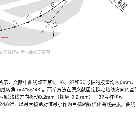
3 切线扭转优化曲线要素图
所示，文献中曲线整正第1、16、37和50号桩的拨量均为0mm
曲线转角α=4°55′48″。而新方法在原文献固定确定切线方向的
线法线方向移动0.2mm（拨量-0.2 mm），37号桩移动
°55′24.62″，以最大拨绝对值最小作为目标函数优化曲线要素，曲