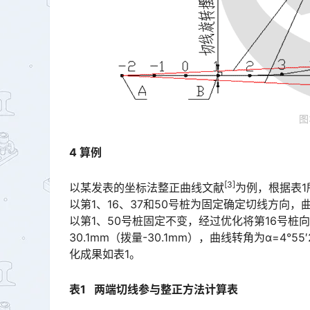
图
4 算例
[3]
以某发表的坐标法整正曲线文献
为例，根据表1
以第1、16、37和50号桩为固定确定切线方向，
以第1、50号桩固定不变，经过优化将第16号桩向切
30.1mm（拨量-30.1mm），曲线转角为α=4
化成果如表1。󠅅󠅃󠄵󠅂󠄪󠇖󠆨󠆨󠇕󠆞󠆒󠅬󠇘󠆭󠆘󠇙󠆝󠅵󠇗󠆭󠆁󠄐󠇗󠅹󠅸󠇖󠆍󠅳󠇖󠅹󠅰󠇖󠆌󠅹
表1 两端切线参与整正方法计算表